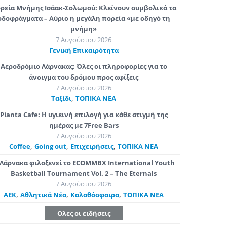
ρεία Μνήμης Ισάακ-Σολωμού: Κλείνουν συμβολικά τα
οδοφράγματα – Αύριο η μεγάλη πορεία «με οδηγό τη
μνήμη»
7 Αυγούστου 2026
Γενική Επικαιρότητα
Αεροδρόμιο Λάρνακας: Όλες οι πληροφορίες για το
άνοιγμα του δρόμου προς αφίξεις
7 Αυγούστου 2026
,
Ταξίδι
ΤΟΠΙΚΑ ΝΕΑ
Pianta Cafe: Η υγιεινή επιλογή για κάθε στιγμή της
ημέρας με 7Free Bars
7 Αυγούστου 2026
,
,
,
Coffee
Going out
Επιχειρήσεις
ΤΟΠΙΚΑ ΝΕΑ
Λάρνακα φιλοξενεί το ECOMMBX International Youth
Basketball Tournament Vol. 2 – The Eternals
7 Αυγούστου 2026
,
,
,
ΑΕΚ
Αθλητικά Νέα
Καλαθόσφαιρα
ΤΟΠΙΚΑ ΝΕΑ
Ολες οι ειδήσεις