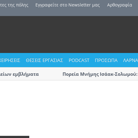
τες της πόλης
Εγγραφείτε στο Newsletter μας
Αρθογραφία
ΧΕΙΡΗΣΕΙΣ
ΘΕΣΕΙΣ ΕΡΓΑΣΙΑΣ
PODCAST
ΠΡΟΣΩΠΑ
ΛΑΡΝΑ
ων εμβλήματα
Πορεία Μνήμης Ισάακ-Σολωμού: Κλε
Αύριο η μεγάλη πορεία «με οδηγό τ