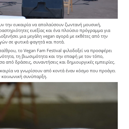
χουν την ευκαιρία να απολαύσουν ζωντανή μουσική,
ραστηριότητες ευεξίας και ένα πλούσιο πρόγραμμα για
λοξενήσει μια μεγάλη vegan αγορά με εκθέτες από την
γών σε φυτικά φαγητά και ποτά.
αίθρου, το Vegan Fam Festival φιλοδοξεί να προσφέρει
ότητα, τη βιωσιμότητα και την επαφή με τον τόπο,
α από δράσεις, συναντήσεις και δημιουργικές εμπειρίες.
ευκαιρία να γνωρίσουν από κοντά έναν κόσμο που προάγει
ν κοινωνική συνύπαρξη.