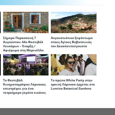
Σήμερα Παρασκευή 7
Αυγουστιάτικο ξεφάντωμα
Αυγούστου: 44ο Φεστιβάλ
στους Αγίους Βαβατσινιάς
Λευκάρων – Έναρξη /
τον Δεκαπενταύγουστο
Αφιέρωμα στη Μαρινέλλα
Το Φεστιβάλ
Το πρώτο White Party στην
Κινηματογράφου Λάρνακας
ορεινή Λάρνακα έρχεται στο
επιστρέφει για ένα
Lumina Botanical Gardens
τετραήμερο γεμάτο εικόνες