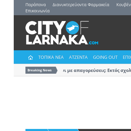
Παράπονα
Διανυκτερεύοντα Φαρμακεία
Kουβέν
Επικοινωνία
ΤΟΠΙΚΑ ΝΕΑ
ΑΤΖΕΝΤΑ
GOING OUT
ΕΠΙ
Πρώτο κουδούνι με απαγορεύσεις: Εκτός σχολεί
Breaking News
κομμάτων και ομάδων