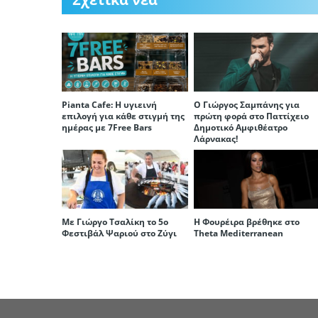
Pianta Cafe: Η υγιεινή
Ο Γιώργος Σαμπάνης για
επιλογή για κάθε στιγμή της
πρώτη φορά στο Παττίχειο
ημέρας με 7Free Bars
Δημοτικό Αμφιθέατρο
Λάρνακας!
Με Γιώργο Τσαλίκη το 5ο
Η Φουρέιρα βρέθηκε στο
Φεστιβάλ Ψαριού στο Ζύγι
Theta Mediterranean