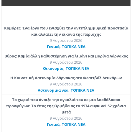
Καμάρες: Ένα έργο που ενισχύει την αντιπλημμυρική προστασία
και αλλάζει την εικόνα της περιοχής
9 Αυγούστου 2026
,
Γενικά
ΤΟΠΙΚΑ ΝΕΑ
Βύρας: Καμία άλλη καθυστέρηση για λιμάνι και μαρίνα Λάρνακας
9 Αυγούστου 2026
,
Οικονομία
ΤΟΠΙΚΑ ΝΕΑ
Η Κοινοτική Αστυνομία Λάρνακας στο Φεστιβάλ Λευκάρων
9 Αυγούστου 2026
,
Aστυνομικά νέα
ΤΟΠΙΚΑ ΝΕΑ
Το χωριό που άνοιξε την αγκαλιά του σε μια λαοθάλασσα
προσφύγων: Το έπος της Ορμήδειας το 1974 συγκινεί 52 χρόνια
μετά
9 Αυγούστου 2026
,
Γενικά
ΤΟΠΙΚΑ ΝΕΑ