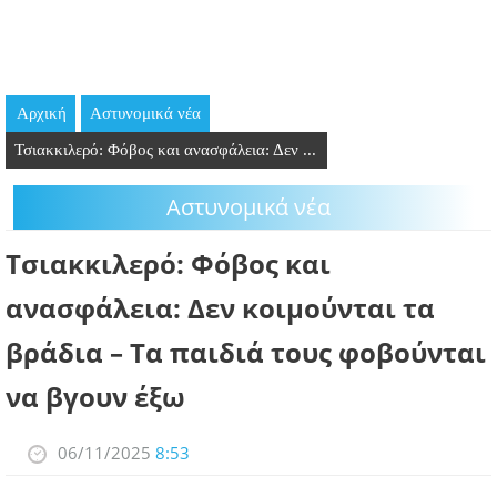
GOING OUT
ΕΠΙΧΕΙΡΗΣΕΙΣ
Αρχική
Aστυνομικά νέα
ΘΕΣΕΙΣ ΕΡΓΑΣΙΑΣ
Τσιακκιλερό: Φόβος και ανασφάλεια: Δεν ...
PODCAST
Aστυνομικά νέα
ΠΡΟΣΩΠΑ
Τσιακκιλερό: Φόβος και
ΛΑΡΝΑΚΑ 2030
ανασφάλεια: Δεν κοιμούνται τα
βράδια – Τα παιδιά τους φοβούνται
ΣΥΝΔΕΣΜΟΙ
να βγουν έξω
ΠΕΡΙΣΣΟΤΕΡΑ
06/11/2025
8:53