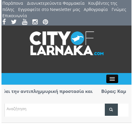
Παράπονα
Διανυκτερεύοντα Φαρμακεία
Kουβέντες της
πόλης
Εγγραφείτε στο Newsletter μας
Αρθογραφία
Γνώμες
Επικοινωνία
Close
ει την αντιπλημμυρική προστασία και
Βύρας: Καμία άλλ
ής
άς στο Καλό Χωριό ο Πάλμας- «Ουδέν
Στις φλόγες όχημ
χειρότερα
ΤΟΠΙΚΑ ΝΕΑ
ΑΤΖΕΝΤΑ