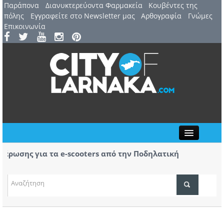
Παράπονα
Διανυκτερεύοντα Φαρμακεία
Kουβέντες της
πόλης
Εγγραφείτε στο Newsletter μας
Αρθογραφία
Γνώμες
Επικοινωνία
Close
ωσης για τα e-scooters από την Ποδηλατική
Αερ. 
ας
αφίξε
(ΒΙΝΤ
ΤΟΠΙΚΑ ΝΕΑ
ΑΤΖΕΝΤΑ