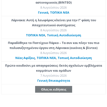
αστυνομικούς (ΒΙΝΤΕΟ)
8 Αυγούστου 2026
,
Γενικά
ΤΟΠΙΚΑ ΝΕΑ
Λάρνακα: Αυτή η λεωφόρος κλείνει για την Γ’ φάση του
Αποχετευτικού συστήματος
8 Αυγούστου 2026
,
ΤΟΠΙΚΑ ΝΕΑ
Τοπική Αυτοδιοίκηση
Παραδόθηκε το Παττίχειο Πάρκο – Τα συν και πλην του πιο
πολυσυζητημένου έργου στη Λάρνακα (εικόνες & βίντεο)
8 Αυγούστου 2026
,
,
Νέες Αφίξεις
ΤΟΠΙΚΑ ΝΕΑ
Τοπική Αυτοδιοίκηση
Πρώτο κουδούνι με απαγορεύσεις: Εκτός σχολείων εμβλήματα
κομμάτων και ομάδων
7 Αυγούστου 2026
Γενική Επικαιρότητα
Ολες οι ειδήσεις