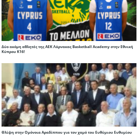
Δύο ακόμη αθλητές της ΑΕΚ Λάρνακας Basketball Academy στην Εθνική
Κύπρου Κ16!
Θλίψη στην Ομόνοια Αραδίππου για τον χαμό του Ευθύμιου Ευθυμίου