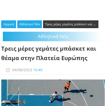
GOING OUT
ΕΠΙΧΕΙΡΗΣΕΙΣ
Αρχική
Αθλητικά Νέα
Τρεις μέρες γεμάτες μπάσκετ και ...
ΘΕΣΕΙΣ ΕΡΓΑΣΙΑΣ
Αθλητικά Νέα
PODCAST
Τρεις μέρες γεμάτες μπάσκετ και
ΠΡΟΣΩΠΑ
θέαμα στην Πλατεία Ευρώπης
ΛΑΡΝΑΚΑ 2030
04/08/2023
16:40
ΣΥΝΔΕΣΜΟΙ
ΠΕΡΙΣΣΟΤΕΡΑ