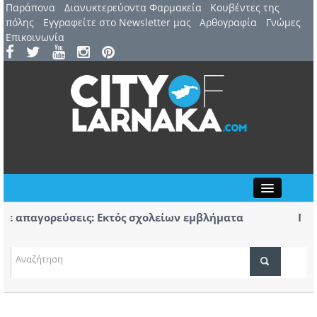
Παράπονα
Διανυκτερεύοντα Φαρμακεία
Kουβέντες της
πόλης
Εγγραφείτε στο Newsletter μας
Αρθογραφία
Γνώμες
Επικοινωνία
Close
παγορεύσεις: Εκτός σχολείων εμβλήματα
Πορεία
ων
Αύριο η
Αυγούστου: 44ο Φεστιβάλ Λευκάρων – Έναρξη /
Πρώτο 
ΤΟΠΙΚΑ ΝΕΑ
νέλλα
κομμάτ
ΑΤΖΕΝΤΑ