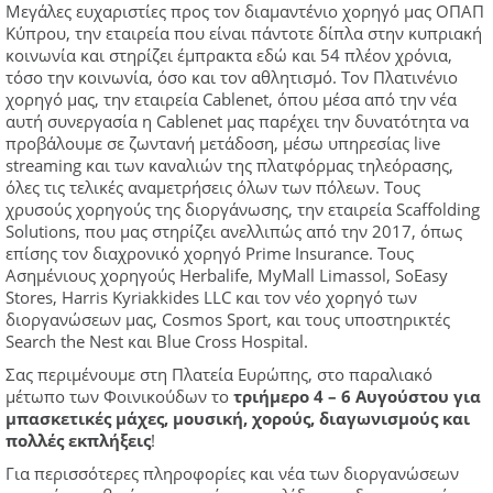
Μεγάλες ευχαριστίες προς τον διαμαντένιο χορηγό μας ΟΠΑΠ
Κύπρου, την εταιρεία που είναι πάντοτε δίπλα στην κυπριακή
κοινωνία και στηρίζει έμπρακτα εδώ και 54 πλέον χρόνια,
τόσο την κοινωνία, όσο και τον αθλητισμό. Τον Πλατινένιο
χορηγό μας, την εταιρεία Cablenet, όπου μέσα από την νέα
αυτή συνεργασία η Cablenet μας παρέχει την δυνατότητα να
προβάλουμε σε ζωντανή μετάδοση, μέσω υπηρεσίας live
streaming και των καναλιών της πλατφόρμας τηλεόρασης,
όλες τις τελικές αναμετρήσεις όλων των πόλεων. Τους
χρυσούς χορηγούς της διοργάνωσης, την εταιρεία Scaffolding
Solutions, που μας στηρίζει ανελλιπώς από την 2017, όπως
επίσης τον διαχρονικό χορηγό Prime Insurance. Τους
Ασημένιους χορηγούς Herbalife, MyMall Limassol, SoEasy
Stores, Harris Kyriakkides LLC και τον νέο χορηγό των
διοργανώσεων μας, Cosmos Sport, και τους υποστηρικτές
Search the Nest και Blue Cross Hospital.
Σας περιμένουμε στη Πλατεία Ευρώπης, στο παραλιακό
μέτωπο των Φοινικούδων το
τριήμερο 4 – 6 Αυγούστου για
μπασκετικές μάχες, μουσική, χορούς, διαγωνισμούς και
πολλές εκπλήξεις
!
Για περισσότερες πληροφορίες και νέα των διοργανώσεων