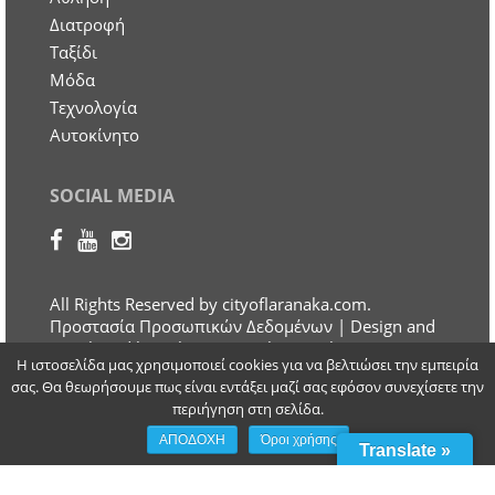
Διατροφή
Ταξίδι
Μόδα
Τεχνολογία
Αυτοκίνητο
SOCIAL MEDIA
All Rights Reserved by cityoflaranaka.com.
Προστασία Προσωπικών Δεδομένων
| Design and
Developed by Otherview Web & Marketing
Η ιστοσελίδα μας χρησιμοποιεί cookies για να βελτιώσει την εμπειρία
Solutions
σας. Θα θεωρήσουμε πως είναι εντάξει μαζί σας εφόσον συνεχίσετε την
περιήγηση στη σελίδα.
ΑΠΟΔΟΧΗ
Όροι χρήσης
Translate »