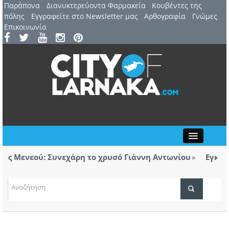
Παράπονα
Διανυκτερεύοντα Φαρμακεία
Kουβέντες της
πόλης
Εγγραφείτε στο Newsletter μας
Αρθογραφία
Γνώμες
Επικοινωνία
Close
 Μενεού: Συνεχάρη το χρυσό Γιάννη Αντωνίου
Εγκαινιά
ορολόγητα τσιγάρα βρέθηκαν σε ταξί με προορισμό
Λάρνα
ΤΟΠΙΚΑ ΝΕΑ
ΑΤΖΕΝΤΑ