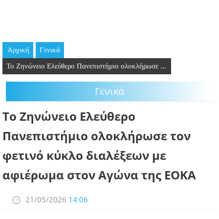
GOING OUT
ΕΠΙΧΕΙΡΗΣΕΙΣ
Αρχική
Γενικά
ΘΕΣΕΙΣ ΕΡΓΑΣΙΑΣ
Το Ζηνώνειο Ελεύθερο Πανεπιστήμιο ολοκλήρωσε ...
PODCAST
Γενικά
ΠΡΟΣΩΠΑ
Το Ζηνώνειο Ελεύθερο
ΛΑΡΝΑΚΑ 2030
Πανεπιστήμιο ολοκλήρωσε τον
φετινό κύκλο διαλέξεων με
ΣΥΝΔΕΣΜΟΙ
αφιέρωμα στον Αγώνα της ΕΟΚΑ
ΠΕΡΙΣΣΟΤΕΡΑ
21/05/2026
14:06