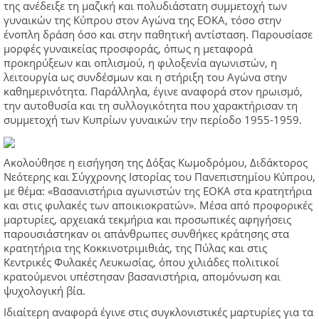
της ανέδειξε τη μαζική και πολυδιάστατη συμμετοχή των
γυναικών της Κύπρου στον Αγώνα της ΕΟΚΑ, τόσο στην
ένοπλη δράση όσο και στην παθητική αντίσταση. Παρουσίασε
μορφές γυναικείας προσφοράς, όπως η μεταφορά
προκηρύξεων και οπλισμού, η φιλοξενία αγωνιστών, η
λειτουργία ως συνδέσμων και η στήριξη του Αγώνα στην
καθημερινότητα. Παράλληλα, έγινε αναφορά στον ηρωισμό,
την αυτοθυσία και τη συλλογικότητα που χαρακτήρισαν τη
συμμετοχή των Κυπρίων γυναικών την περίοδο 1955-1959.
Ακολούθησε η εισήγηση της Δόξας Κωμοδρόμου, Διδάκτορος
Νεότερης και Σύγχρονης Ιστορίας του Πανεπιστημίου Κύπρου,
με θέμα: «Βασανιστήρια αγωνιστών της ΕΟΚΑ στα κρατητήρια
και στις φυλακές των αποικιοκρατών». Μέσα από προφορικές
μαρτυρίες, αρχειακά τεκμήρια και προσωπικές αφηγήσεις
παρουσιάστηκαν οι απάνθρωπες συνθήκες κράτησης στα
κρατητήρια της Κοκκινοτριμιθιάς, της Πύλας και στις
Κεντρικές Φυλακές Λευκωσίας, όπου χιλιάδες πολιτικοί
κρατούμενοι υπέστησαν βασανιστήρια, απομόνωση και
ψυχολογική βία.
Ιδιαίτερη αναφορά έγινε στις συγκλονιστικές μαρτυρίες για τα