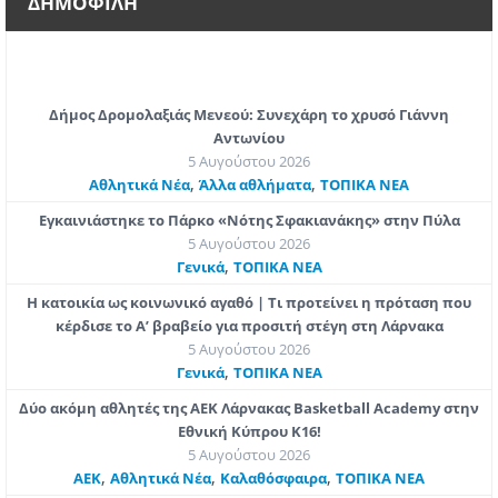
ΔΗΜΟΦΙΛΗ
Δήμος Δρομολαξιάς Μενεού: Συνεχάρη το χρυσό Γιάννη
Αντωνίου
5 Αυγούστου 2026
,
,
Αθλητικά Νέα
Άλλα αθλήματα
ΤΟΠΙΚΑ ΝΕΑ
Εγκαινιάστηκε το Πάρκο «Νότης Σφακιανάκης» στην Πύλα
5 Αυγούστου 2026
,
Γενικά
ΤΟΠΙΚΑ ΝΕΑ
Η κατοικία ως κοινωνικό αγαθό | Τι προτείνει η πρόταση που
κέρδισε το Α’ βραβείο για προσιτή στέγη στη Λάρνακα
5 Αυγούστου 2026
,
Γενικά
ΤΟΠΙΚΑ ΝΕΑ
Δύο ακόμη αθλητές της ΑΕΚ Λάρνακας Basketball Academy στην
Εθνική Κύπρου Κ16!
5 Αυγούστου 2026
,
,
,
ΑΕΚ
Αθλητικά Νέα
Καλαθόσφαιρα
ΤΟΠΙΚΑ ΝΕΑ