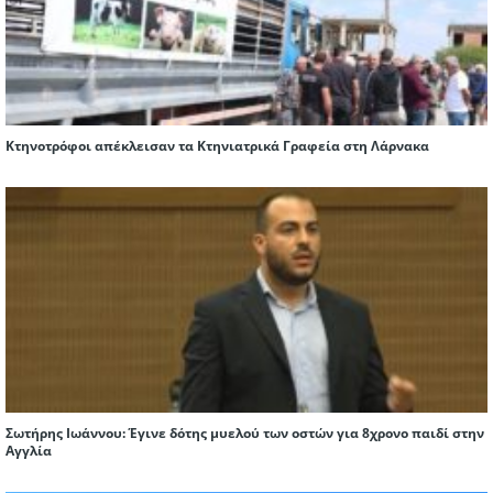
Κτηνοτρόφοι απέκλεισαν τα Κτηνιατρικά Γραφεία στη Λάρνακα
Σωτήρης Ιωάννου: Έγινε δότης μυελού των οστών για 8χρονο παιδί στην
Αγγλία