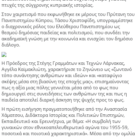
πτυχές της σύγχρονης κυπριακής ιστορίας.
Στον χαιρετισμό που εκφωνήθηκε εκ μέρους του Πρύτανη του
Πανεπιστημίου Κύπρου, Τάσου Χριστοφίδη, υπογραμμίστηκε
ο διαχρονικός ρόλος του Ελεύθερου Πανεπιστημίου ως
θεσμού δημόσιας παιδείας και πολιτισμού, που συνδέει την
ακαδημαϊκή γνώση με την κοινωνία και ενισχύει τον δημόσιο
διάλογο.
Η Πρόεδρος της Στέγης Γραμμάτων και Τεχνών Λάρνακας,
Αγγέλα Καϊμακλιώτη, χαρακτήρισε το Ζηνώνειο ως «ζωντανό
τόπο συνάντησης ανθρώπων και ιδεών» και «καταφύγιο
σκέψης μέσα στη βιασύνη της εποχής μας», επισημαίνοντας
πως η αξία μιας πόλης γεννιέται μέσα από το φως που
δημιουργεί στις συνειδήσεις των ανθρώπων της και πως η
παιδεία αποτελεί διαρκή άσκηση της ψυχής προς το φως.
Η πρώτη εισήγηση πραγματοποιήθηκε από την Αναστασία
Χάματσου, Διδάκτορα Ιστορίας και Πολιτικών Επιστημών,
Εκπαιδευτικό και Ερευνήτρια, με θέμα: «Η συμβολή των
γυναικών στον εθνικοαπελευθερωτικό αγώνα του 1955-59,
ποσοτικά και ποιοτικά χαρακτηριστικά». Μέσα από την ομιλία