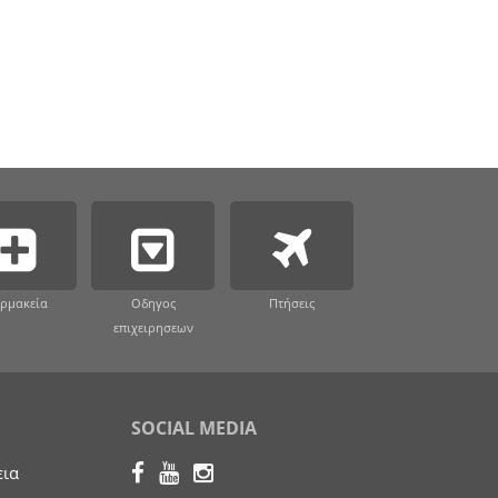
ρμακεία
Οδηγος
Πτήσεις
επιχειρησεων
SOCIAL MEDIA
εια