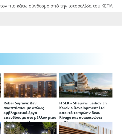
τον πιο κάτω σύνδεσμο από την ιστοσελίδα του ΚΕΠΑ
Rober Sajrawi: Δεν
Η SLK – Shajrawi Leibovich
αναπτύσσουμε απλώς
Karekla Development Ltd
εμβληματικά έργα
αποκτά το πρώην Beau
επενδύουμε στο μέλλον μιας
Rivage και ανακοινώνει
ολόκληρης πόλης
εμβληματική μικτή
ανάπτυξη στη Δεκέλεια