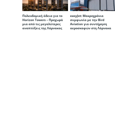
Πολεοδομική άδεια για το
easyJet: Μακροχρόνια
Horizon Towers – Προχωρά
συμφωνία με την Bird
μια από τις μεγαλύτερες
Aviation για συντήρηση
αναπτύξεις της Λάρνακας
αεροσκαφών στη Λάρνακα