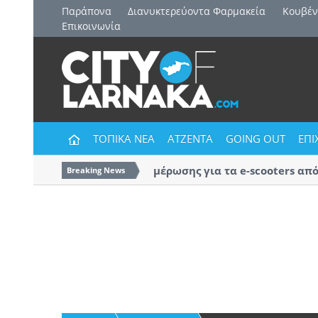
Παράπονα
Διανυκτερεύοντα Φαρμακεία
Kουβέν
Επικοινωνία
ΤΟΠΙΚΑ ΝΕΑ
ΑΤΖΕΝΤΑ
GOING OUT
ΕΠΙ
Εκστρατεία ενημέρωσης για τα e-scooters από τ
Breaking News
Αστυνομία Λάρνακας