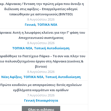
ερ. Λάρνακας / Ένταση την πρώτη μέρα που άνοιξε η
διέλευση στις αφίξεις – Επαγγελματίες οδηγοί
τσακώθηκαν με αστυνομικούς (ΒΙΝΤΕΟ)
8 Αυγούστου 2026
,
Γενικά
ΤΟΠΙΚΑ ΝΕΑ
άρνακα: Αυτή η λεωφόρος κλείνει για την Γ’ φάση του
Αποχετευτικού συστήματος
8 Αυγούστου 2026
,
ΤΟΠΙΚΑ ΝΕΑ
Τοπική Αυτοδιοίκηση
αραδόθηκε το Παττίχειο Πάρκο – Τα συν και πλην του
πιο πολυσυζητημένου έργου στη Λάρνακα (εικόνες &
βίντεο)
8 Αυγούστου 2026
,
,
Νέες Αφίξεις
ΤΟΠΙΚΑ ΝΕΑ
Τοπική Αυτοδιοίκηση
Πρώτο κουδούνι με απαγορεύσεις: Εκτός σχολείων
εμβλήματα κομμάτων και ομάδων
7 Αυγούστου 2026
Γενική Επικαιρότητα
Ολες οι ειδήσεις