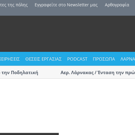
τες της πόλης
Εγγραφείτε στο Newsletter μας
Αρθογραφία
ΧΕΙΡΗΣΕΙΣ
ΘΕΣΕΙΣ ΕΡΓΑΣΙΑΣ
PODCAST
ΠΡΟΣΩΠΑ
ΛΑΡΝΑ
ην Ποδηλατική
Αερ. Λάρνακας / Ένταση την πρώτη 
αφίξεις – Επαγγελματίες οδηγοί τ
(ΒΙΝΤΕΟ)