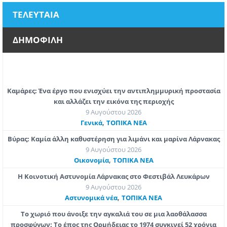
ΤΕΛΕΥΤΑΙΑ
ΔΗΜΟΦΙΛΗ
Καμάρες: Ένα έργο που ενισχύει την αντιπλημμυρική προστασία
και αλλάζει την εικόνα της περιοχής
9 Αυγούστου 2026
,
Γενικά
ΤΟΠΙΚΑ ΝΕΑ
Βύρας: Καμία άλλη καθυστέρηση για λιμάνι και μαρίνα Λάρνακας
9 Αυγούστου 2026
,
Οικονομία
ΤΟΠΙΚΑ ΝΕΑ
Η Κοινοτική Αστυνομία Λάρνακας στο Φεστιβάλ Λευκάρων
9 Αυγούστου 2026
,
Aστυνομικά νέα
ΤΟΠΙΚΑ ΝΕΑ
Το χωριό που άνοιξε την αγκαλιά του σε μια λαοθάλασσα
προσφύγων: Το έπος της Ορμήδειας το 1974 συγκινεί 52 χρόνια