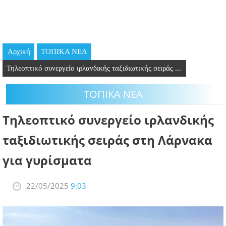
GOING OUT
ΕΠΙΧΕΙΡΗΣΕΙΣ
Αρχική
ΤΟΠΙΚΑ ΝΕΑ
ΘΕΣΕΙΣ ΕΡΓΑΣΙΑΣ
Τηλεοπτικό συνεργείο ιρλανδικής ταξιδιωτικής σειράς ...
PODCAST
ΤΟΠΙΚΑ ΝΕΑ
ΠΡΟΣΩΠΑ
Τηλεοπτικό συνεργείο ιρλανδικής
ΛΑΡΝΑΚΑ 2030
ταξιδιωτικής σειράς στη Λάρνακα
για γυρίσματα
ΣΥΝΔΕΣΜΟΙ
ΠΕΡΙΣΣΟΤΕΡΑ
22/05/2025
9:03