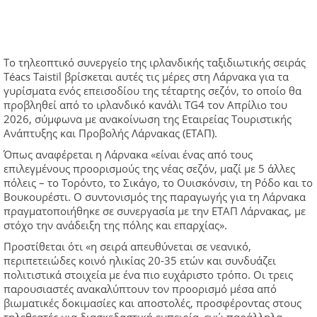
Το τηλεοπτικό συνεργείο της ιρλανδικής ταξιδιωτικής σειράς
Téacs Taistil βρίσκεται αυτές τις μέρες στη Λάρνακα για τα
γυρίσματα ενός επεισοδίου της τέταρτης σεζόν, το οποίο θα
προβληθεί από το ιρλανδικό κανάλι TG4 τον Απρίλιο του
2026, σύμφωνα με ανακοίνωση της Εταιρείας Τουριστικής
Ανάπτυξης και Προβολής Λάρνακας (ΕΤΑΠ).
Όπως αναφέρεται η Λάρνακα «είναι ένας από τους
επιλεγμένους προορισμούς της νέας σεζόν, μαζί με 5 άλλες
πόλεις – το Τορόντο, το Σικάγο, το Ουισκόνσιν, τη Ρόδο και το
Βουκουρέστι. Ο συντονισμός της παραγωγής για τη Λάρνακα
πραγματοποιήθηκε σε συνεργασία με την ΕΤΑΠ Λάρνακας, με
στόχο την ανάδειξη της πόλης και επαρχίας».
Προστίθεται ότι «η σειρά απευθύνεται σε νεανικό,
περιπετειώδες κοινό ηλικίας 20-35 ετών και συνδυάζει
πολιτιστικά στοιχεία με ένα πιο ευχάριστο τρόπο. Οι τρεις
παρουσιαστές ανακαλύπτουν τον προορισμό μέσα από
βιωματικές δοκιμασίες και αποστολές, προσφέροντας στους
τηλεθεατές μια διασκεδαστική εμπειρία, ενώ παράλληλα