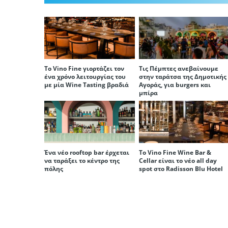
To Vino Fine γιορτάζει τον
Τις Πέμπτες ανεβαίνουμε
ένα χρόνο λειτουργίας του
στην ταράτσα της Δημοτικής
με μία Wine Tasting βραδιά
Αγοράς, για burgers και
μπίρα
Ένα νέο rooftop bar έρχεται
Το Vino Fine Wine Bar &
να ταράξει το κέντρο της
Cellar είναι το νέο all day
πόλης
spot στο Radisson Blu Hotel