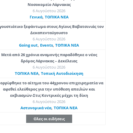
Νοσοκομείο Λάρνακας
6 Αυγούστου 2026
,
Γενικά
ΤΟΠΙΚΑ ΝΕΑ
γουστιάτικο ξεφάντωμα στους Αγίους Βαβατσινιάς τον
Δεκαπενταύγουστο
6 Αυγούστου 2026
,
,
Going out
Εvents
ΤΟΠΙΚΑ ΝΕΑ
Μετά από 26 χρόνια αναμονής παραδόθηκε ο νέος
δρόμος Λάρνακας – Δεκέλειας
6 Αυγούστου 2026
,
ΤΟΠΙΚΑ ΝΕΑ
Τοπική Αυτοδιοίκηση
ορρίφθηκε το αίτημα του 44χρονου επιχειρηματία να
αφεθεί ελεύθερος για την υπόθεση απειλών και
εκβιασμών-Στις Κεντρικές μέχρι τη δίκη
6 Αυγούστου 2026
,
Aστυνομικά νέα
ΤΟΠΙΚΑ ΝΕΑ
Ολες οι ειδήσεις