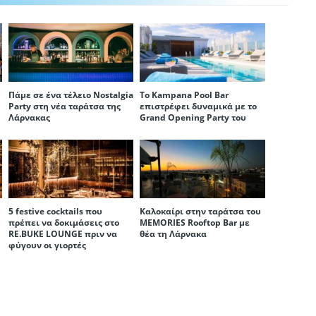
Πάμε σε ένα τέλειο Nostalgia
Το Kampana Pool Bar
Party στη νέα ταράτσα της
επιστρέφει δυναμικά με το
Λάρνακας
Grand Opening Party του
5 festive cocktails που
Καλοκαίρι στην ταράτσα του
πρέπει να δοκιμάσεις στο
MEMORIES Rooftop Bar με
RE.BUKE LOUNGE πριν να
θέα τη Λάρνακα
φύγουν οι γιορτές