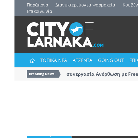
Παράπονα
Διανυκτερεύοντα Φαρμακεία
Kουβέν
Επικοινωνία
ΤΟΠΙΚΑ ΝΕΑ
ΑΤΖΕΝΤΑ
GOING OUT
ΕΠΙ
Και επίσημα η συνεργασία Ανόρθωση με Freed
Breaking News