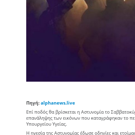
Πηγή:
alphanews.live
Eπί ποδός θα βρίσκεται η Αστυνομία το Σαββατοκύ
επανάληψης των εικόνων που καταγράφηκαν το περα
Υπουργείου Υγείας.
Η ηγεσία της Αστυνομίας έδωσε οδηγίες και ετοίμα