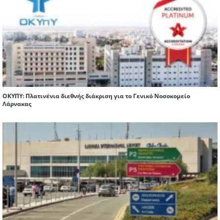
ΟΚΥΠΥ: Πλατινένια διεθνής διάκριση για το Γενικό Νοσοκομείο
Λάρνακας