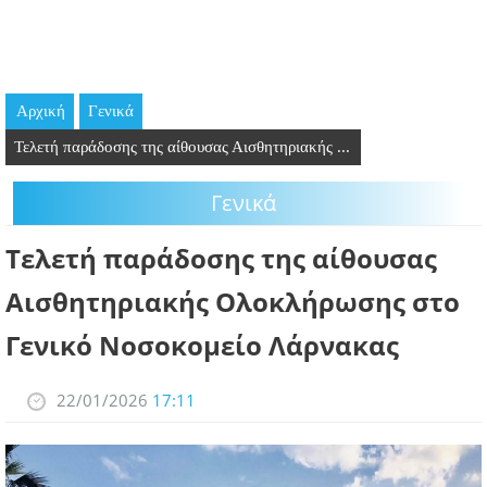
GOING OUT
ΕΠΙΧΕΙΡΗΣΕΙΣ
Αρχική
Γενικά
ΘΕΣΕΙΣ ΕΡΓΑΣΙΑΣ
Τελετή παράδοσης της αίθουσας Αισθητηριακής ...
PODCAST
Γενικά
ΠΡΟΣΩΠΑ
Τελετή παράδοσης της αίθουσας
ΛΑΡΝΑΚΑ 2030
Αισθητηριακής Ολοκλήρωσης στο
Γενικό Νοσοκομείο Λάρνακας
ΣΥΝΔΕΣΜΟΙ
ΠΕΡΙΣΣΟΤΕΡΑ
22/01/2026
17:11