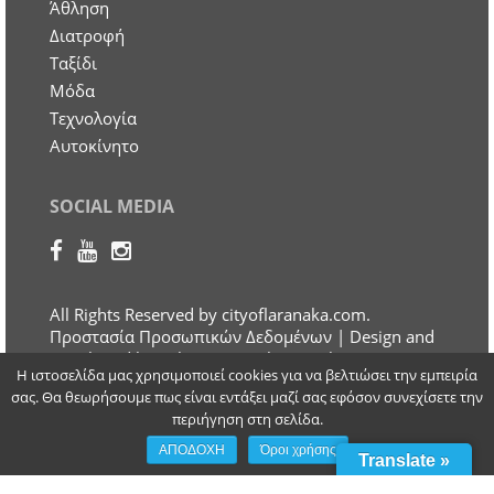
Άθληση
Διατροφή
Ταξίδι
Μόδα
Τεχνολογία
Αυτοκίνητο
SOCIAL MEDIA
All Rights Reserved by cityoflaranaka.com.
Προστασία Προσωπικών Δεδομένων
| Design and
Developed by Otherview Web & Marketing
Η ιστοσελίδα μας χρησιμοποιεί cookies για να βελτιώσει την εμπειρία
Solutions
σας. Θα θεωρήσουμε πως είναι εντάξει μαζί σας εφόσον συνεχίσετε την
περιήγηση στη σελίδα.
ΑΠΟΔΟΧΗ
Όροι χρήσης
Translate »