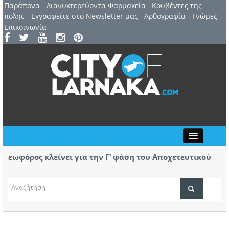
Παράπονα
Διανυκτερεύοντα Φαρμακεία
Kουβέντες της
πόλης
Εγγραφείτε στο Newsletter μας
Αρθογραφία
Γνώμες
Επικοινωνία
Close
ωφόρος κλείνει για την Γ’ φάση του Αποχετευτικού
Παραδ
πολυσ
 ετήσιες «Υποτροφίες Κώστας Τσιελεπής» για
Ειδοπ
τριες του ΤΕΠΑΚ
ΤΟΠΙΚΑ ΝΕΑ
ΑΤΖΕΝΤΑ