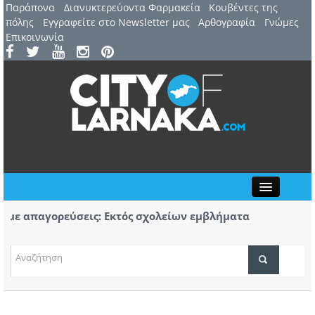
Παράπονα
Διανυκτερεύοντα Φαρμακεία
Kουβέντες της
πόλης
Εγγραφείτε στο Newsletter μας
Αρθογραφία
Γνώμες
Επικοινωνία
Close
 απαγορεύσεις: Εκτός σχολείων εμβλήματα
Πορεί
δων
Αύριο
7 Αυγούστου: 44ο Φεστιβάλ Λευκάρων – Έναρξη /
Πρώτο
ΤΟΠΙΚΑ ΝΕΑ
ινέλλα
κομμ
ΑΤΖΕΝΤΑ