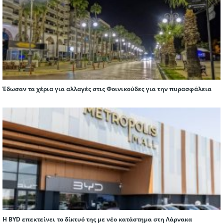
Έδωσαν τα χέρια για αλλαγές στις Φοινικούδες για την πυρασφάλεια
Η BYD επεκτείνει το δίκτυό της με νέο κατάστημα στη Λάρνακα