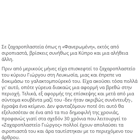
Σε ζαχαροπλαστεία όπως η «Φανερωμένη», εκτός από
σιροπιαστά, βρίσκεις συνήθως μια Κύπρο και μια αλήθεια
άλλη.
Πριν από μερικούς μήνες είχα επισκεφτεί το ζαχαροπλαστείο
του κύριου Γιώργου στη Λευκωσία, μιας και έπρεπε να
δοκιμάσω το γαλακτομπούρεκό του. Είχα ακούσει τόσα πολλά
γι’ αυτό, οπότε γύρευα διακαώς μια αφορμή να βρεθώ στην
περιοχή. Τελικά, εξ αφορμής της επίσκεψης και μετά από μια
σύντομα κουβέντα μαζί του -δεν ήταν ακριβώς συνέντευξη-,
έγραψα ένα κείμενο. Δεν φανταζόμουν ποτέ ότι αυτό θα
εξελισσόταν σε ένα από τα πιο δημοφιλή της χρονιάς,
προφανώς γιατί στα σχεδόν 30 χρόνια που λειτουργεί το
«Ζαχαροπλαστείο Γιώργος» πολλοί έχουν απολαύσει τα
σιροπιαστά του και άρα ταυτίστηκαν με το περιεχόμενο του
άρθρου.