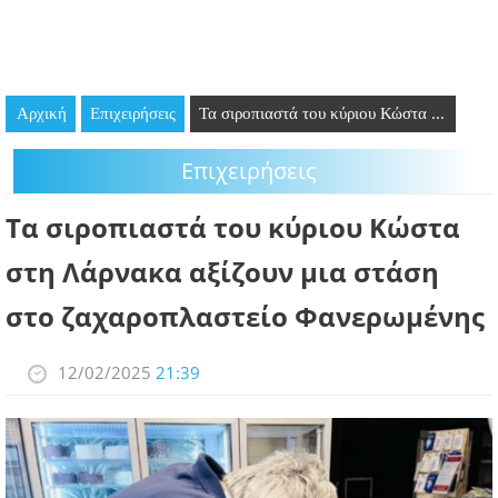
GOING OUT
ΕΠΙΧΕΙΡΗΣΕΙΣ
Αρχική
Επιχειρήσεις
Τα σιροπιαστά του κύριου Κώστα ...
ΘΕΣΕΙΣ ΕΡΓΑΣΙΑΣ
Επιχειρήσεις
PODCAST
Τα σιροπιαστά του κύριου Κώστα
ΠΡΟΣΩΠΑ
στη Λάρνακα αξίζουν μια στάση
ΛΑΡΝΑΚΑ 2030
στο ζαχαροπλαστείο Φανερωμένης
ΣΥΝΔΕΣΜΟΙ
12/02/2025
21:39
ΠΕΡΙΣΣΟΤΕΡΑ