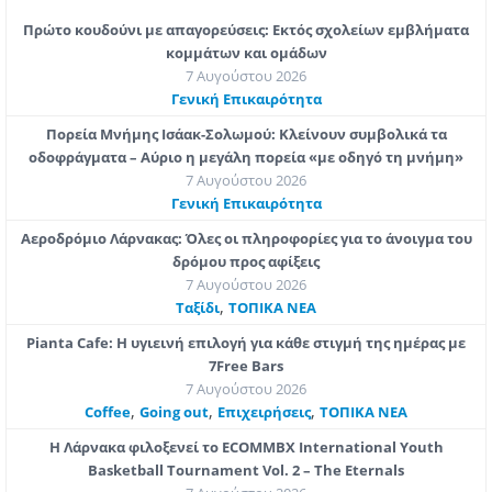
Πρώτο κουδούνι με απαγορεύσεις: Εκτός σχολείων εμβλήματα
κομμάτων και ομάδων
7 Αυγούστου 2026
Γενική Επικαιρότητα
Πορεία Μνήμης Ισάακ-Σολωμού: Κλείνουν συμβολικά τα
οδοφράγματα – Αύριο η μεγάλη πορεία «με οδηγό τη μνήμη»
7 Αυγούστου 2026
Γενική Επικαιρότητα
Αεροδρόμιο Λάρνακας: Όλες οι πληροφορίες για το άνοιγμα του
δρόμου προς αφίξεις
7 Αυγούστου 2026
,
Ταξίδι
ΤΟΠΙΚΑ ΝΕΑ
Pianta Cafe: Η υγιεινή επιλογή για κάθε στιγμή της ημέρας με
7Free Bars
7 Αυγούστου 2026
,
,
,
Coffee
Going out
Επιχειρήσεις
ΤΟΠΙΚΑ ΝΕΑ
Η Λάρνακα φιλοξενεί το ECOMMBX International Youth
Basketball Tournament Vol. 2 – The Eternals