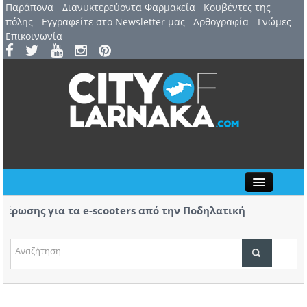
Παράπονα
Διανυκτερεύοντα Φαρμακεία
Kουβέντες της
πόλης
Εγγραφείτε στο Newsletter μας
Αρθογραφία
Γνώμες
Επικοινωνία
Close
ωσης για τα e-scooters από την Ποδηλατική
Αερ.
κας
αφίξ
(ΒΙΝ
ΤΟΠΙΚΑ ΝΕΑ
ΑΤΖΕΝΤΑ