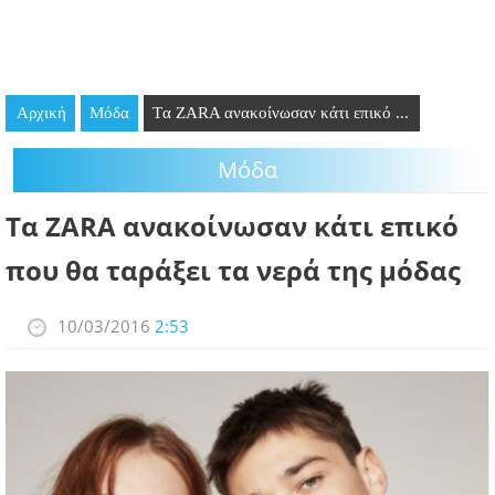
GOING OUT
ΕΠΙΧΕΙΡΗΣΕΙΣ
Αρχική
Μόδα
Tα ZARA ανακοίνωσαν κάτι επικό ...
ΘΕΣΕΙΣ ΕΡΓΑΣΙΑΣ
Μόδα
PODCAST
Tα ZARA ανακοίνωσαν κάτι επικό
ΠΡΟΣΩΠΑ
που θα ταράξει τα νερά της μόδας
ΛΑΡΝΑΚΑ 2030
10/03/2016
2:53
ΣΥΝΔΕΣΜΟΙ
ΠΕΡΙΣΣΟΤΕΡΑ