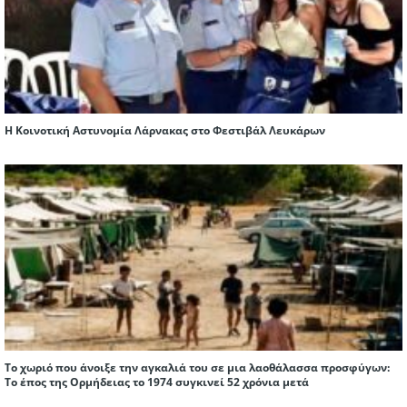
Η Κοινοτική Αστυνομία Λάρνακας στο Φεστιβάλ Λευκάρων
Το χωριό που άνοιξε την αγκαλιά του σε μια λαοθάλασσα προσφύγων:
Το έπος της Ορμήδειας το 1974 συγκινεί 52 χρόνια μετά