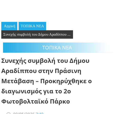
GOING OUT
ΕΠΙΧΕΙΡΗΣΕΙΣ
Αρχική
ΤΟΠΙΚΑ ΝΕΑ
ΘΕΣΕΙΣ ΕΡΓΑΣΙΑΣ
Συνεχής συμβολή του Δήμου Αραδίππου ...
PODCAST
ΤΟΠΙΚΑ ΝΕΑ
ΠΡΟΣΩΠΑ
Συνεχής συμβολή του Δήμου
ΛΑΡΝΑΚΑ 2030
Αραδίππου στην Πράσινη
Μετάβαση – Προκηρύχθηκε ο
ΣΥΝΔΕΣΜΟΙ
διαγωνισμός για το 2ο
ΠΕΡΙΣΣΟΤΕΡΑ
Φωτοβολταϊκό Πάρκο