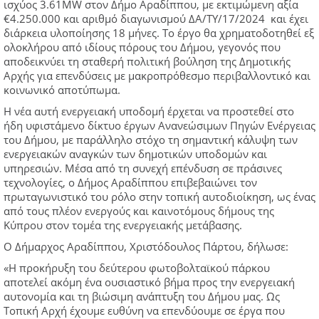
ισχύος 3.61MW στον Δήμο Αραδίππου, με εκτιμώμενη αξία
€4.250.000 και αριθμό διαγωνισμού ΔΑ/ΤΥ/17/2024 και έχει
διάρκεια υλοποίησης 18 μήνες. Το έργο θα χρηματοδοτηθεί εξ
ολοκλήρου από ιδίους πόρους του Δήμου, γεγονός που
αποδεικνύει τη σταθερή πολιτική βούληση της Δημοτικής
Αρχής για επενδύσεις με μακροπρόθεσμο περιβαλλοντικό και
κοινωνικό αποτύπωμα.
Η νέα αυτή ενεργειακή υποδομή έρχεται να προστεθεί στο
ήδη υφιστάμενο δίκτυο έργων Ανανεώσιμων Πηγών Ενέργειας
του Δήμου, με παράλληλο στόχο τη σημαντική κάλυψη των
ενεργειακών αναγκών των δημοτικών υποδομών και
υπηρεσιών. Μέσα από τη συνεχή επένδυση σε πράσινες
τεχνολογίες, ο Δήμος Αραδίππου επιβεβαιώνει τον
πρωταγωνιστικό του ρόλο στην τοπική αυτοδιοίκηση, ως ένας
από τους πλέον ενεργούς και καινοτόμους δήμους της
Κύπρου στον τομέα της ενεργειακής μετάβασης.
Ο Δήμαρχος Αραδίππου, Χριστόδουλος Πάρτου, δήλωσε:
«Η προκήρυξη του δεύτερου φωτοβολταϊκού πάρκου
αποτελεί ακόμη ένα ουσιαστικό βήμα προς την ενεργειακή
αυτονομία και τη βιώσιμη ανάπτυξη του Δήμου μας. Ως
Τοπική Αρχή έχουμε ευθύνη να επενδύουμε σε έργα που