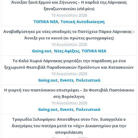
Άνοιξαν ξανά Ερμού και Ζήνωνος – Η καρδιά της Λάρνακας
ξαναζωντανεύει (vid-pics)
10 Αυγούστου 2026
,
ΤΟΠΙΚΑ ΝΕΑ
Τοπική Αυτοδιοίκηση
Αναβαθμίστηκε με νέες υποδομές το Παττίχειο Πάρκο Λάρνακας –
Άνοιξε για το κοινό (οι πρώτες φωτογραφίες)
10 Αυγούστου 2026
,
,
Going out
Νέες Αφίξεις
ΤΟΠΙΚΑ ΝΕΑ
Το Καλό Χωριό Λάρνακας γιορτάζει την παράδοση με ένα
ξεχωριστό Φεστιβάλ Παραδοσιακών Προϊόντων και Κατασκευών
10 Αυγούστου 2026
,
,
Going out
Εvents
Πολιτιστικά
Η γιορτή του παστόσυκου επιστρέφει – 2ο Φεστιβάλ Παστόσυκου
στη Βορόκληνη
10 Αυγούστου 2026
,
,
Going out
Εvents
Πολιτιστικά
Τραγωδία Ξυλοφάγου: Αποτάθηκε στον Γεν. Εισαγγελέα ο
δικηγόρος του πατέρα μετά το «όχι» Δικαστηρίου για την
αποφυλάκιση