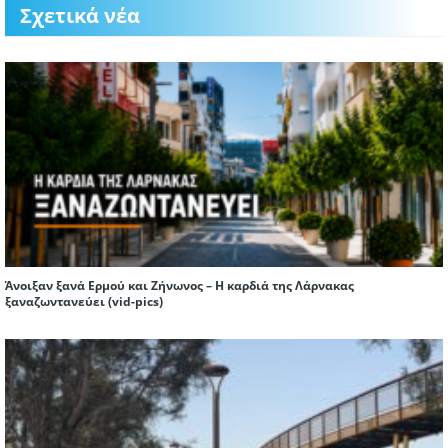
Σχετικά νέα
Άνοιξαν ξανά Ερμού και Ζήνωνος – Η καρδιά της Λάρνακας
ξαναζωντανεύει (vid-pics)