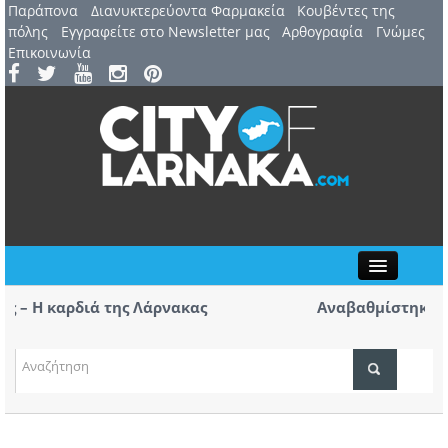
Παράπονα
Διανυκτερεύοντα Φαρμακεία
Kουβέντες της
πόλης
Εγγραφείτε στο Newsletter μας
Αρθογραφία
Γνώμες
Επικοινωνία
Close
 Η καρδιά της Λάρνακας
Αναβαθμίστηκε με νέ
για το κοινό (οι πρώ
ια λιμάνι και μαρίνα Λάρνακας
Άνοιξαν ξανά Ερμού και
ΤΟΠΙΚΑ ΝΕΑ
ξαναζωντανεύει (vid-pic
ΑΤΖΕΝΤΑ