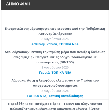
ΔΗΜΟΦΙΛΗ
Εκστρατεία ενημέρωσης για τα e-scooters από την Ποδηλατική
Αστυνομία Λάρνακας
8 Αυγούστου 2026
,
Aστυνομικά νέα
ΤΟΠΙΚΑ ΝΕΑ
Αερ. Λάρνακας / Ένταση την πρώτη μέρα που άνοιξε η διέλευση
στις αφίξεις – Επαγγελματίες οδηγοί τσακώθηκαν με
αστυνομικούς (ΒΙΝΤΕΟ)
8 Αυγούστου 2026
,
Γενικά
ΤΟΠΙΚΑ ΝΕΑ
Λάρνακα: Αυτή η λεωφόρος κλείνει για την Γ’ φάση του
Αποχετευτικού συστήματος
8 Αυγούστου 2026
,
ΤΟΠΙΚΑ ΝΕΑ
Τοπική Αυτοδιοίκηση
Παραδόθηκε το Παττίχειο Πάρκο – Τα συν και πλην του πιο
πολυσυζητημένου έργου στη Λάρνακα (εικόνες & βίντεο)