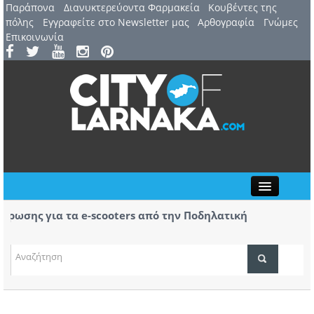
Παράπονα
Διανυκτερεύοντα Φαρμακεία
Kουβέντες της
πόλης
Εγγραφείτε στο Newsletter μας
Αρθογραφία
Γνώμες
Επικοινωνία
Close
σης για τα e-scooters από την Ποδηλατική
Αερ. 
ας
αφίξε
(ΒΙΝΤ
ΤΟΠΙΚΑ ΝΕΑ
ΑΤΖΕΝΤΑ