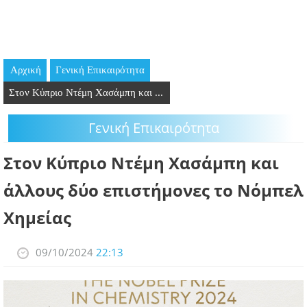
GOING OUT
ΕΠΙΧΕΙΡΗΣΕΙΣ
Αρχική
Γενική Επικαιρότητα
ΘΕΣΕΙΣ ΕΡΓΑΣΙΑΣ
Στον Κύπριο Ντέμη Χασάμπη και ...
PODCAST
Γενική Επικαιρότητα
ΠΡΟΣΩΠΑ
Στον Κύπριο Ντέμη Χασάμπη και
ΛΑΡΝΑΚΑ 2030
άλλους δύο επιστήμονες το Νόμπελ
Χημείας
ΣΥΝΔΕΣΜΟΙ
ΠΕΡΙΣΣΟΤΕΡΑ
09/10/2024
22:13