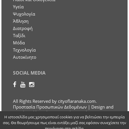
Υγεία
Ψυχολογία
Άθληση
Διατροφή
Ταξίδι
Μόδα
Τεχνολογία
Αυτοκίνητο
SOCIAL MEDIA
All Rights Reserved by cityoflaranaka.com.
Προστασία Προσωπικών Δεδομένων
| Design and
Developed by Otherview Web & Marketing
Η ιστοσελίδα μας χρησιμοποιεί cookies για να βελτιώσει την εμπειρία
Solutions
σας. Θα θεωρήσουμε πως είναι εντάξει μαζί σας εφόσον συνεχίσετε την
περιήγηση στη σελίδα.