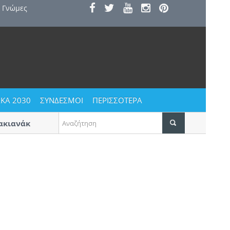
Γνώμες
ΚΑ 2030
ΣΥΝΔΕΣΜΟΙ
ΠΕΡΙΣΣΟΤΕΡΑ
ιανάκης» στην Πύλα
Η κατοικία ως κοινωνικό αγαθό | Τ
το Α’ βραβείο για προσιτή στέγη σ