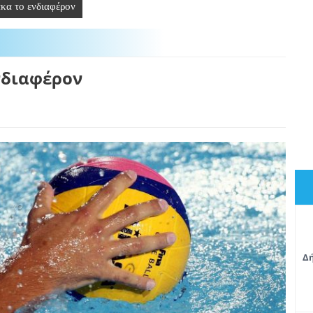
κα το ενδιαφέρον
νδιαφέρον
Δή