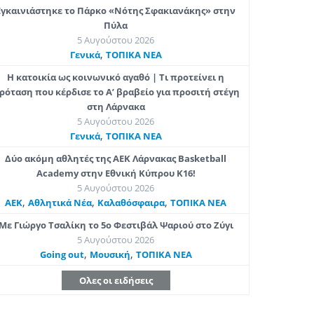
Εγκαινιάστηκε το Πάρκο «Νότης Σφακιανάκης» στην
Πύλα
5 Αυγούστου 2026
,
Γενικά
ΤΟΠΙΚΑ ΝΕΑ
Η κατοικία ως κοινωνικό αγαθό | Τι προτείνει η
ρόταση που κέρδισε το Α’ βραβείο για προσιτή στέγη
στη Λάρνακα
5 Αυγούστου 2026
,
Γενικά
ΤΟΠΙΚΑ ΝΕΑ
Δύο ακόμη αθλητές της ΑΕΚ Λάρνακας Basketball
Academy στην Εθνική Κύπρου Κ16!
5 Αυγούστου 2026
,
,
,
ΑΕΚ
Αθλητικά Νέα
Καλαθόσφαιρα
ΤΟΠΙΚΑ ΝΕΑ
Με Γιώργο Τσαλίκη το 5ο Φεστιβάλ Ψαριού στο Ζύγι
5 Αυγούστου 2026
,
,
Going out
Μουσική
ΤΟΠΙΚΑ ΝΕΑ
Ολες οι ειδήσεις