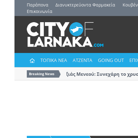
Παράπονα
Διανυκτερεύοντα Φαρμακεία
Kουβέν
Επικοινωνία
ΤΟΠΙΚΑ ΝΕΑ
ΑΤΖΕΝΤΑ
GOING OUT
ΕΠΙ
Δήμος Δρομολαξιάς Μενεού: Συνεχάρη το χρυσό 
Breaking News