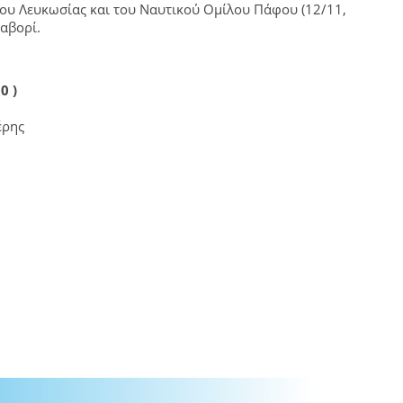
λου Λευκωσίας και του Ναυτικού Ομίλου Πάφου (12/11,
φαβορί.
0 )
έρης