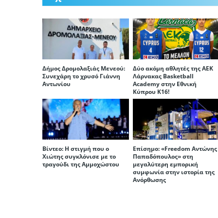
Δήμος Δρομολαξιάς Μενεού:
Δύο ακόμη αθλητές της ΑΕΚ
Συνεχάρη το χρυσό Γιάννη
Λάρνακας Basketball
Αντωνίου
Academy στην Εθνική
Κύπρου Κ16!
Βίντεο: Η στιγμή που ο
Επίσημο: «Freedom Αντώνης
Χιώτης συγκλόνισε με το
Παπαδόπουλος» στη
τραγούδι της Αμμοχώστου
μεγαλύτερη εμπορική
συμφωνία στην ιστορία της
Ανόρθωσης