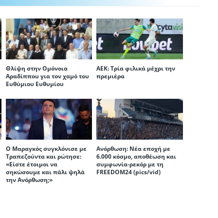
Θλίψη στην Ομόνοια
ΑΕΚ: Τρία φιλικά μέχρι την
Αραδίππου για τον χαμό του
πρεμιέρα
Ευθύμιου Ευθυμίου
Ο Μαραγκός συγκλόνισε με
Ανόρθωση: Νέα εποχή με
Τραπεζούντα και ρώτησε:
6.000 κόσμο, αποθέωση και
«Είστε έτοιμοι να
συμφωνία-ρεκόρ με τη
σηκώσουμε και πάλι ψηλά
FREEDOM24 (pics/vid)
την Ανόρθωση;»