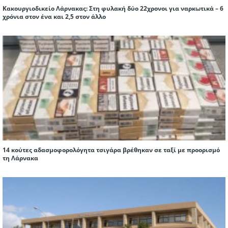
Κακουργιοδικείο Λάρνακας: Στη φυλακή δύο 22χρονοι για ναρκωτικά – 6
χρόνια στον ένα και 2,5 στον άλλο
14 κούτες αδασμοφορολόγητα τσιγάρα βρέθηκαν σε ταξί με προορισμό
τη Λάρνακα