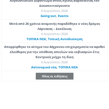
Αυγουστιάτικο ξεφάντωμα στους Αγίους Βαβατσινιάς τον
Δεκαπενταύγουστο
6 Αυγούστου 2026
,
Going out
Εvents
Μετά από 26 χρόνια αναμονής παραδόθηκε ο νέος δρόμος
Λάρνακας – Δεκέλειας
6 Αυγούστου 2026
,
ΤΟΠΙΚΑ ΝΕΑ
Τοπική Αυτοδιοίκηση
Απορρίφθηκε το αίτημα του 44χρονου επιχειρηματία να αφεθεί
ελεύθερος για την υπόθεση απειλών και εκβιασμών-Στις
Κεντρικές μέχρι τη δίκη
6 Αυγούστου 2026
,
Aστυνομικά νέα
ΤΟΠΙΚΑ ΝΕΑ
Ολες οι ειδήσεις