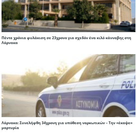
Πέντε χρόνια φυλάκιση σε 23χρονο για σχεδόν ένα κιλό κάνναβης στη
Λάρνακα
Λάρνακα: Συνελήφθη 34χρονη για υπόθεση ναρκωτικών – Την «έκαψε»
μαρτυρία