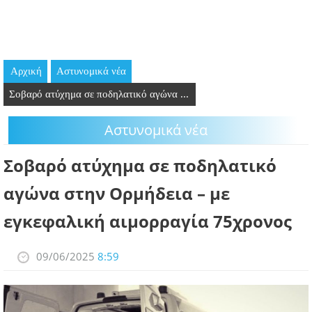
GOING OUT
ΕΠΙΧΕΙΡΗΣΕΙΣ
Αρχική
Aστυνομικά νέα
ΘΕΣΕΙΣ ΕΡΓΑΣΙΑΣ
Σοβαρό ατύχημα σε ποδηλατικό αγώνα ...
PODCAST
Aστυνομικά νέα
ΠΡΟΣΩΠΑ
Σοβαρό ατύχημα σε ποδηλατικό
ΛΑΡΝΑΚΑ 2030
αγώνα στην Ορμήδεια – με
εγκεφαλική αιμορραγία 75χρονος
ΣΥΝΔΕΣΜΟΙ
ΠΕΡΙΣΣΟΤΕΡΑ
09/06/2025
8:59