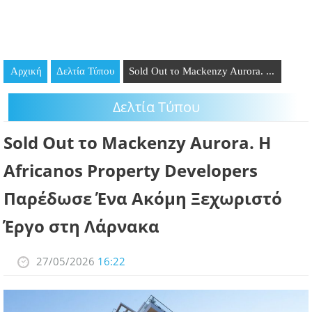
GOING OUT
ΕΠΙΧΕΙΡΗΣΕΙΣ
Αρχική
Δελτία Τύπου
Sold Out το Mackenzy Aurora. ...
ΘΕΣΕΙΣ ΕΡΓΑΣΙΑΣ
Δελτία Τύπου
PODCAST
Sold Out το Mackenzy Aurora. Η
ΠΡΟΣΩΠΑ
Africanos Property Developers
ΛΑΡΝΑΚΑ 2030
Παρέδωσε Ένα Ακόμη Ξεχωριστό
ΣΥΝΔΕΣΜΟΙ
Έργο στη Λάρνακα
ΠΕΡΙΣΣΟΤΕΡΑ
27/05/2026
16:22