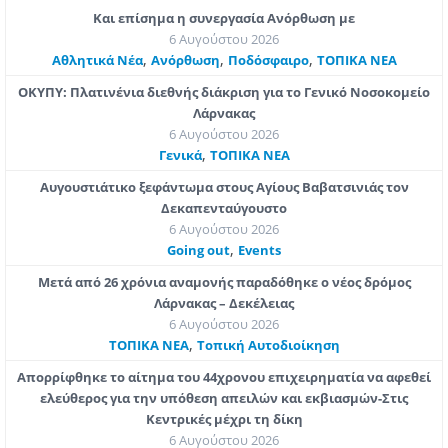
Και επίσημα η συνεργασία Ανόρθωση με
6 Αυγούστου 2026
,
,
,
Αθλητικά Νέα
Ανόρθωση
Ποδόσφαιρο
ΤΟΠΙΚΑ ΝΕΑ
ΟΚΥΠΥ: Πλατινένια διεθνής διάκριση για το Γενικό Νοσοκομείο
Λάρνακας
6 Αυγούστου 2026
,
Γενικά
ΤΟΠΙΚΑ ΝΕΑ
Αυγουστιάτικο ξεφάντωμα στους Αγίους Βαβατσινιάς τον
Δεκαπενταύγουστο
6 Αυγούστου 2026
,
Going out
Εvents
Μετά από 26 χρόνια αναμονής παραδόθηκε ο νέος δρόμος
Λάρνακας – Δεκέλειας
6 Αυγούστου 2026
,
ΤΟΠΙΚΑ ΝΕΑ
Τοπική Αυτοδιοίκηση
Απορρίφθηκε το αίτημα του 44χρονου επιχειρηματία να αφεθεί
ελεύθερος για την υπόθεση απειλών και εκβιασμών-Στις
Κεντρικές μέχρι τη δίκη
6 Αυγούστου 2026