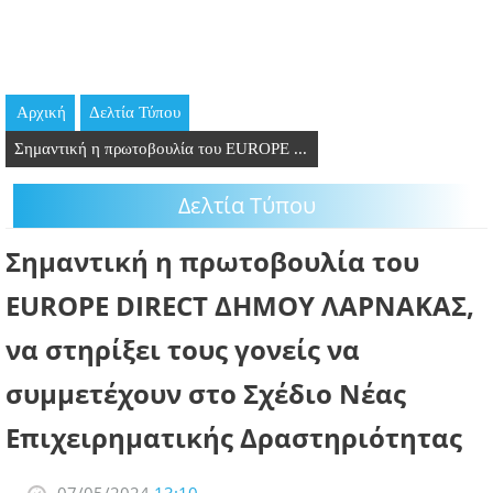
GOING OUT
ΕΠΙΧΕΙΡΗΣΕΙΣ
Αρχική
Δελτία Τύπου
ΘΕΣΕΙΣ ΕΡΓΑΣΙΑΣ
Σημαντική η πρωτοβουλία του EUROPE ...
PODCAST
Δελτία Τύπου
ΠΡΟΣΩΠΑ
Σημαντική η πρωτοβουλία του
ΛΑΡΝΑΚΑ 2030
EUROPE DIRECT ΔΗΜΟΥ ΛΑΡΝΑΚΑΣ,
να στηρίξει τους γονείς να
ΣΥΝΔΕΣΜΟΙ
συμμετέχουν στο Σχέδιο Νέας
ΠΕΡΙΣΣΟΤΕΡΑ
Επιχειρηματικής Δραστηριότητας