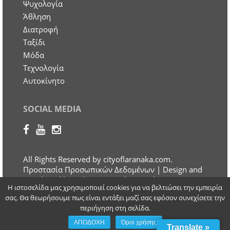
Ψυχολογία
Άθληση
Διατροφή
Ταξίδι
Μόδα
Τεχνολογία
Αυτοκίνητο
SOCIAL MEDIA
All Rights Reserved by cityoflaranaka.com.
Προστασία Προσωπικών Δεδομένων
| Design and
Developed by Otherview Web & Marketing
Η ιστοσελίδα μας χρησιμοποιεί cookies για να βελτιώσει την εμπειρία
Solutions
σας. Θα θεωρήσουμε πως είναι εντάξει μαζί σας εφόσον συνεχίσετε την
περιήγηση στη σελίδα.
ΑΠΟΔΟΧΗ
Όροι χρήσης
Translate »