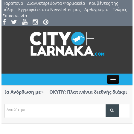
Παράπονα
Διανυκτερεύοντα Φαρμακεία
Kουβέντες της
πόλης
Εγγραφείτε στο Newsletter μας
Αρθογραφία
Γνώμες
Επικοινωνία
Close
α Ανόρθωση με
ΟΚΥΠΥ: Πλατινένια διεθνής διάκριση για
Λάρνακας
ΤΟΠΙΚΑ ΝΕΑ
όρισμα για την πυρκαγιά στο πεδίο
Ανοίγει μετά
ευθύνες, αυτές θα αποδοθούν»
Αεροδρομίου
ΑΤΖΕΝΤΑ