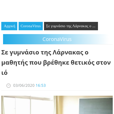
GOING OUT
ΕΠΙΧΕΙΡΗΣΕΙΣ
Αρχική
CoronaVirus
Σε γυμνάσιο της Λάρνακας ο ...
ΘΕΣΕΙΣ ΕΡΓΑΣΙΑΣ
CoronaVirus
PODCAST
Σε γυμνάσιο της Λάρνακας ο
ΠΡΟΣΩΠΑ
μαθητής που βρέθηκε θετικός στον
ΛΑΡΝΑΚΑ 2030
ιό
ΣΥΝΔΕΣΜΟΙ
03/06/2020
16:53
ΠΕΡΙΣΣΟΤΕΡΑ