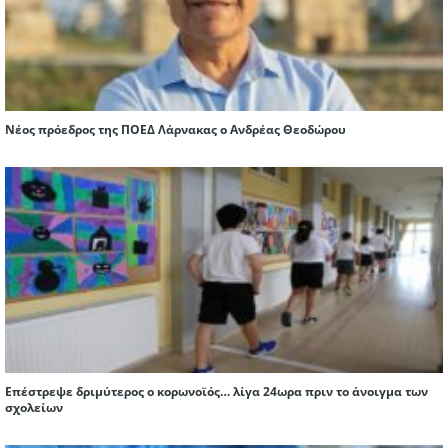
Νέος πρόεδρος της ΠΟΕΔ Λάρνακας ο Ανδρέας Θεοδώρου
Επέστρεψε δριμύτερος ο κορωνοϊός… λίγα 24ωρα πριν το άνοιγμα των
σχολείων