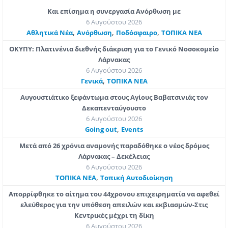
Και επίσημα η συνεργασία Ανόρθωση με
6 Αυγούστου 2026
,
,
,
Αθλητικά Νέα
Ανόρθωση
Ποδόσφαιρο
ΤΟΠΙΚΑ ΝΕΑ
ΟΚΥΠΥ: Πλατινένια διεθνής διάκριση για το Γενικό Νοσοκομείο
Λάρνακας
6 Αυγούστου 2026
,
Γενικά
ΤΟΠΙΚΑ ΝΕΑ
Αυγουστιάτικο ξεφάντωμα στους Αγίους Βαβατσινιάς τον
Δεκαπενταύγουστο
6 Αυγούστου 2026
,
Going out
Εvents
Μετά από 26 χρόνια αναμονής παραδόθηκε ο νέος δρόμος
Λάρνακας – Δεκέλειας
6 Αυγούστου 2026
,
ΤΟΠΙΚΑ ΝΕΑ
Τοπική Αυτοδιοίκηση
Απορρίφθηκε το αίτημα του 44χρονου επιχειρηματία να αφεθεί
ελεύθερος για την υπόθεση απειλών και εκβιασμών-Στις
Κεντρικές μέχρι τη δίκη
6 Αυγούστου 2026