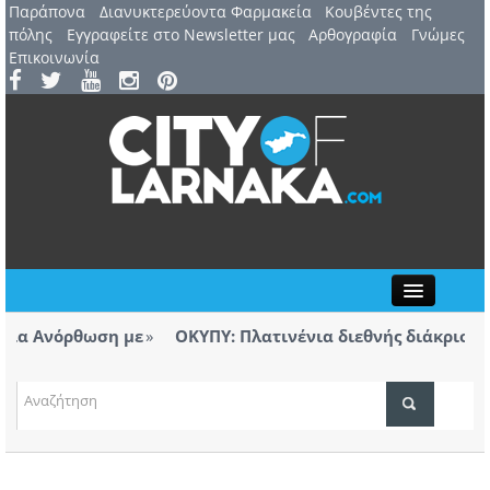
Παράπονα
Διανυκτερεύοντα Φαρμακεία
Kουβέντες της
πόλης
Εγγραφείτε στο Newsletter μας
Αρθογραφία
Γνώμες
Επικοινωνία
Close
α Ανόρθωση με
ΟΚΥΠΥ: Πλατινένια διεθνής διάκριση για
Λάρνακας
ΤΟΠΙΚΑ ΝΕΑ
ρισμα για την πυρκαγιά στο πεδίο
Ανοίγει μετά
ευθύνες, αυτές θα αποδοθούν»
Αεροδρομίου
ΑΤΖΕΝΤΑ