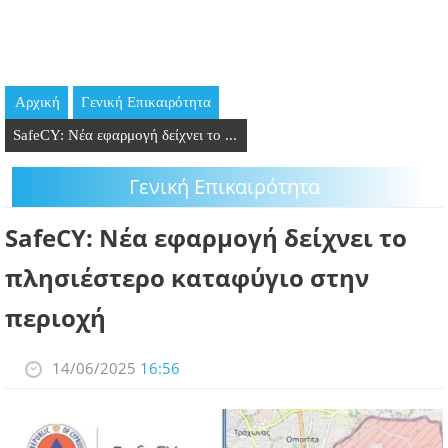
GOING OUT
ΕΠΙΧΕΙΡΗΣΕΙΣ
Αρχική
Γενική Επικαιρότητα
ΘΕΣΕΙΣ ΕΡΓΑΣΙΑΣ
SafeCY: Νέα εφαρμογή δείχνει το ...
PODCAST
Γενική Επικαιρότητα
ΠΡΟΣΩΠΑ
SafeCY: Νέα εφαρμογή δείχνει το
ΛΑΡΝΑΚΑ 2030
πλησιέστερο καταφύγιο στην
περιοχή
ΣΥΝΔΕΣΜΟΙ
ΠΕΡΙΣΣΟΤΕΡΑ
14/06/2025
16:56