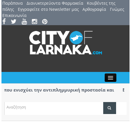
Παράπονα
Διανυκτερεύοντα Φαρμακεία
Kουβέντες της
πόλης
Εγγραφείτε στο Newsletter μας
Αρθογραφία
Γνώμες
Επικοινωνία
Close
που ενισχύει την αντιπλημμυρική προστασία και
Βύρας:
της περιοχής
α της φωτιάς στο Καλό Χωριό ο Πάλμας- «Ουδέν
Στις φ
χειρότ
ΤΟΠΙΚΑ ΝΕΑ
ΑΤΖΕΝΤΑ