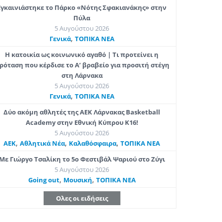
Εγκαινιάστηκε το Πάρκο «Νότης Σφακιανάκης» στην
Πύλα
5 Αυγούστου 2026
,
Γενικά
ΤΟΠΙΚΑ ΝΕΑ
Η κατοικία ως κοινωνικό αγαθό | Τι προτείνει η
ρόταση που κέρδισε το Α’ βραβείο για προσιτή στέγη
στη Λάρνακα
5 Αυγούστου 2026
,
Γενικά
ΤΟΠΙΚΑ ΝΕΑ
Δύο ακόμη αθλητές της ΑΕΚ Λάρνακας Basketball
Academy στην Εθνική Κύπρου Κ16!
5 Αυγούστου 2026
,
,
,
ΑΕΚ
Αθλητικά Νέα
Καλαθόσφαιρα
ΤΟΠΙΚΑ ΝΕΑ
Με Γιώργο Τσαλίκη το 5ο Φεστιβάλ Ψαριού στο Ζύγι
5 Αυγούστου 2026
,
,
Going out
Μουσική
ΤΟΠΙΚΑ ΝΕΑ
Ολες οι ειδήσεις