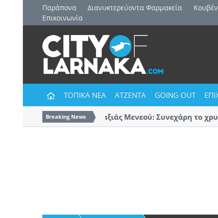
Παράπονα
Διανυκτερεύοντα Φαρμακεία
Kουβέν
Επικοινωνία
ΤΟΠΙΚΑ ΝΕΑ
ΑΤΖΕΝΤΑ
GOING OUT
ΕΠΙ
Δήμος Δρομολαξιάς Μενεού: Συνεχάρη το χρυσό
Breaking News