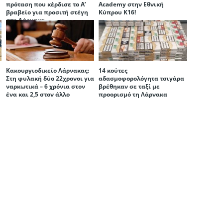
πρόταση που κέρδισε το Α’
Academy στην Εθνική
βραβείο για προσιτή στέγη
Κύπρου Κ16!
στη Λάρνακα
Κακουργιοδικείο Λάρνακας:
14 κούτες
Στη φυλακή δύο 22χρονοι για
αδασμοφορολόγητα τσιγάρα
ναρκωτικά – 6 χρόνια στον
βρέθηκαν σε ταξί με
ένα και 2,5 στον άλλο
προορισμό τη Λάρνακα