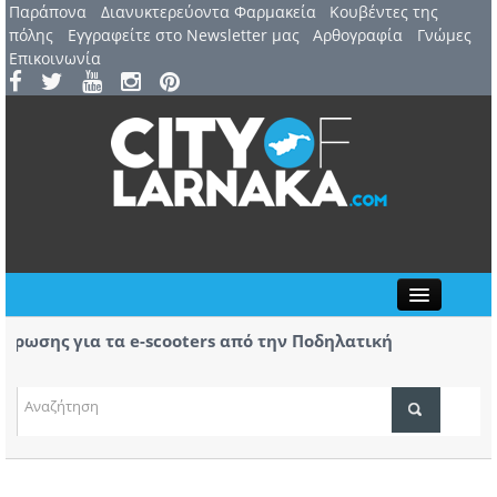
Παράπονα
Διανυκτερεύοντα Φαρμακεία
Kουβέντες της
πόλης
Εγγραφείτε στο Newsletter μας
Αρθογραφία
Γνώμες
Επικοινωνία
Close
σης για τα e-scooters από την Ποδηλατική
Αερ. 
ας
αφίξε
(ΒΙΝΤ
ΤΟΠΙΚΑ ΝΕΑ
ΑΤΖΕΝΤΑ