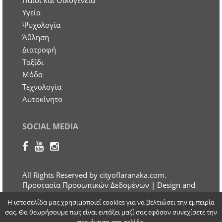
Παιδί και Οικογένεια
Υγεία
Ψυχολογία
Άθληση
Διατροφή
Ταξίδι
Μόδα
Τεχνολογία
Αυτοκίνητο
SOCIAL MEDIA
All Rights Reserved by cityoflaranaka.com.
Προστασία Προσωπικών Δεδομένων
| Design and
Developed by Otherview Web & Marketing
Η ιστοσελίδα μας χρησιμοποιεί cookies για να βελτιώσει την εμπειρία
Solutions
σας. Θα θεωρήσουμε πως είναι εντάξει μαζί σας εφόσον συνεχίσετε την