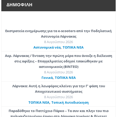
ΔΗΜΟΦΙΛΗ
Εκστρατεία ενημέρωσης για τα e-scooters από την Ποδηλατική
Αστυνομία Λάρνακας
8 Αυγούστου 2026
,
Aστυνομικά νέα
ΤΟΠΙΚΑ ΝΕΑ
Αερ. Λάρνακας / Ένταση την πρώτη μέρα που άνοιξε η διέλευση
στις αφίξεις – Επαγγελματίες οδηγοί τσακώθηκαν με
αστυνομικούς (ΒΙΝΤΕΟ)
8 Αυγούστου 2026
,
Γενικά
ΤΟΠΙΚΑ ΝΕΑ
Λάρνακα: Αυτή η λεωφόρος κλείνει για την Γ’ φάση του
Αποχετευτικού συστήματος
8 Αυγούστου 2026
,
ΤΟΠΙΚΑ ΝΕΑ
Τοπική Αυτοδιοίκηση
Παραδόθηκε το Παττίχειο Πάρκο – Τα συν και πλην του πιο
πολυσυζητημένου έργου στη Λάρνακα (εικόνες & βίντεο)