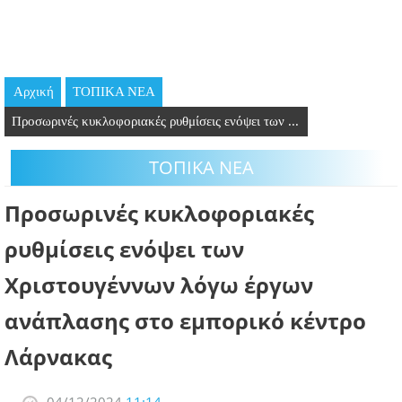
GOING OUT
ΕΠΙΧΕΙΡΗΣΕΙΣ
Αρχική
ΤΟΠΙΚΑ ΝΕΑ
ΘΕΣΕΙΣ ΕΡΓΑΣΙΑΣ
Προσωρινές κυκλοφοριακές ρυθμίσεις ενόψει των ...
PODCAST
ΤΟΠΙΚΑ ΝΕΑ
ΠΡΟΣΩΠΑ
Προσωρινές κυκλοφοριακές
ΛΑΡΝΑΚΑ 2030
ρυθμίσεις ενόψει των
Χριστουγέννων λόγω έργων
ΣΥΝΔΕΣΜΟΙ
ανάπλασης στο εμπορικό κέντρο
ΠΕΡΙΣΣΟΤΕΡΑ
Λάρνακας