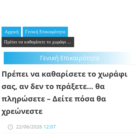
GOING OUT
ΕΠΙΧΕΙΡΗΣΕΙΣ
Αρχική
Γενική Επικαιρότητα
ΘΕΣΕΙΣ ΕΡΓΑΣΙΑΣ
Πρέπει να καθαρίσετε το χωράφι ...
PODCAST
Γενική Επικαιρότητα
ΠΡΟΣΩΠΑ
Πρέπει να καθαρίσετε το χωράφι
ΛΑΡΝΑΚΑ 2030
σας, αν δεν το πράξετε… θα
πληρώσετε – Δείτε πόσα θα
ΣΥΝΔΕΣΜΟΙ
χρεώνεστε
ΠΕΡΙΣΣΟΤΕΡΑ
22/06/2026
12:07