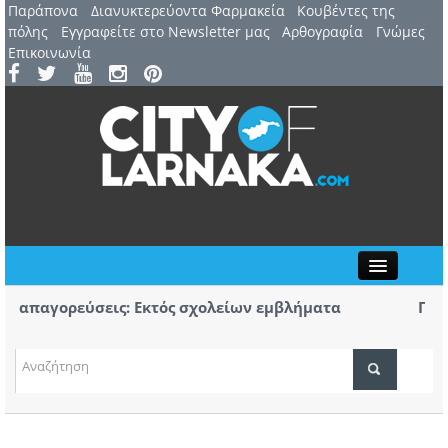
Παράπονα
Διανυκτερεύοντα Φαρμακεία
Kουβέντες της
πόλης
Εγγραφείτε στο Newsletter μας
Αρθογραφία
Γνώμες
Επικοινωνία
Close
παγορεύσεις: Εκτός σχολείων εμβλήματα
Πορεία 
ν
Αύριο η
Αυγούστου: 44ο Φεστιβάλ Λευκάρων – Έναρξη /
Πρώτο κ
ΤΟΠΙΚΑ ΝΕΑ
έλλα
κομμάτω
ΑΤΖΕΝΤΑ