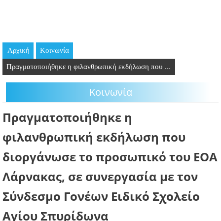
GOING OUT
ΕΠΙΧΕΙΡΗΣΕΙΣ
Αρχική
Κοινωνία
ΘΕΣΕΙΣ ΕΡΓΑΣΙΑΣ
Πραγματοποιήθηκε η φιλανθρωπική εκδήλωση που ...
PODCAST
Κοινωνία
ΠΡΟΣΩΠΑ
Πραγματοποιήθηκε η
ΛΑΡΝΑΚΑ 2030
φιλανθρωπική εκδήλωση που
διοργάνωσε το προσωπικό του ΕΟΑ
ΣΥΝΔΕΣΜΟΙ
Λάρνακας, σε συνεργασία με τον
ΠΕΡΙΣΣΟΤΕΡΑ
Σύνδεσμο Γονέων Ειδικό Σχολείο
Αγίου Σπυρίδωνα