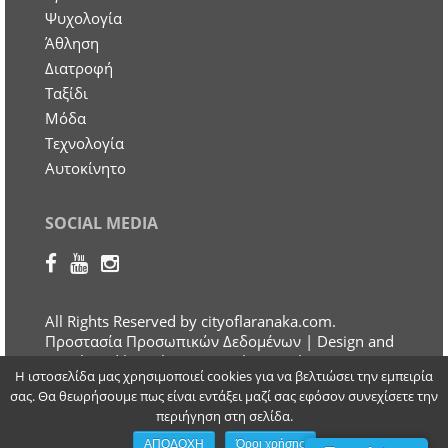
Ψυχολογία
Άθληση
Διατροφή
Ταξίδι
Μόδα
Τεχνολογία
Αυτοκίνητο
SOCIAL MEDIA
All Rights Reserved by cityoflaranaka.com.
Προστασία Προσωπικών Δεδομένων
| Design and
Developed by Otherview Web & Marketing
Η ιστοσελίδα μας χρησιμοποιεί cookies για να βελτιώσει την εμπειρία
Solutions
σας. Θα θεωρήσουμε πως είναι εντάξει μαζί σας εφόσον συνεχίσετε την
περιήγηση στη σελίδα.
ΑΠΟΔΟΧΗ
Όροι χρήσης