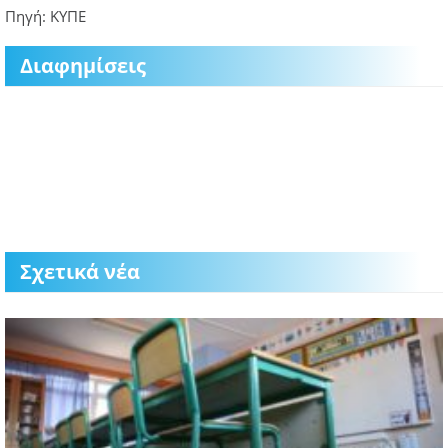
Πηγή: ΚΥΠΕ
Διαφημίσεις
Σχετικά νέα