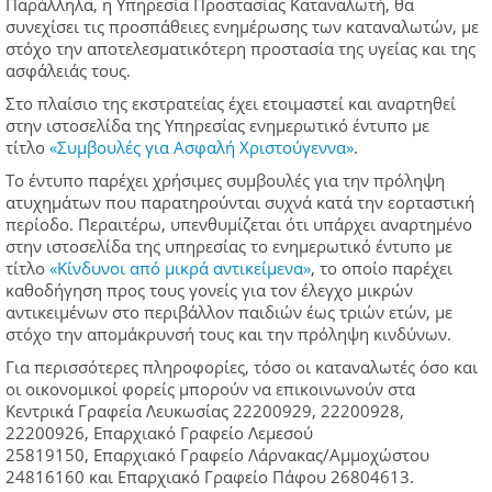
Παράλληλα, η Υπηρεσία Προστασίας Καταναλωτή, θα
συνεχίσει τις προσπάθειες ενημέρωσης των καταναλωτών, με
στόχο την αποτελεσματικότερη προστασία της υγείας και της
ασφάλειάς τους.
Στο πλαίσιο της εκστρατείας έχει ετοιμαστεί και αναρτηθεί
στην ιστοσελίδα της Υπηρεσίας ενημερωτικό έντυπο με
τίτλο
«Συμβουλές για Ασφαλή Χριστούγεννα»
.
Το έντυπο παρέχει χρήσιμες συμβουλές για την πρόληψη
ατυχημάτων που παρατηρούνται συχνά κατά την εορταστική
περίοδο. Περαιτέρω, υπενθυμίζεται ότι υπάρχει αναρτημένο
στην ιστοσελίδα της υπηρεσίας το ενημερωτικό έντυπο με
τίτλο
«Κίνδυνοι από μικρά αντικείμενα»
, το οποίο παρέχει
καθοδήγηση προς τους γονείς για τον έλεγχο μικρών
αντικειμένων στο περιβάλλον παιδιών έως τριών ετών, με
στόχο την απομάκρυνσή τους και την πρόληψη κινδύνων.
Για περισσότερες πληροφορίες, τόσο οι καταναλωτές όσο και
οι οικονομικοί φορείς μπορούν να επικοινωνούν στα
Κεντρικά Γραφεία Λευκωσίας 22200929, 22200928,
22200926, Επαρχιακό Γραφείο Λεμεσού
25819150, Επαρχιακό Γραφείο Λάρνακας/Αμμοχώστου
24816160 και Επαρχιακό Γραφείο Πάφου 26804613.