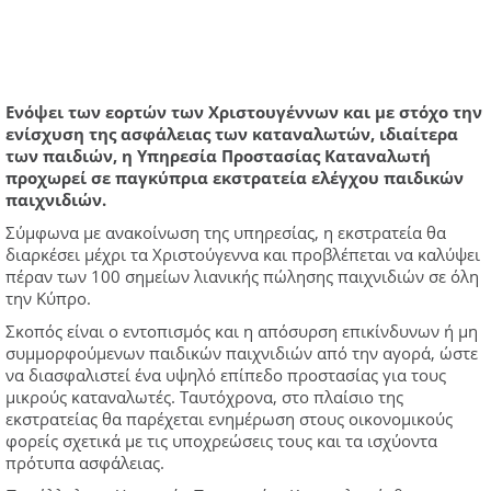
Ενόψει των εορτών των Χριστουγέννων και με στόχο την
ενίσχυση της ασφάλειας των καταναλωτών, ιδιαίτερα
των παιδιών, η Υπηρεσία Προστασίας Καταναλωτή
προχωρεί σε παγκύπρια εκστρατεία ελέγχου παιδικών
παιχνιδιών.
Σύμφωνα με ανακοίνωση της υπηρεσίας, η εκστρατεία θα
διαρκέσει μέχρι τα Χριστούγεννα και προβλέπεται να καλύψει
πέραν των 100 σημείων λιανικής πώλησης παιχνιδιών σε όλη
την Κύπρο.
Σκοπός είναι ο εντοπισμός και η απόσυρση επικίνδυνων ή μη
συμμορφούμενων παιδικών παιχνιδιών από την αγορά, ώστε
να διασφαλιστεί ένα υψηλό επίπεδο προστασίας για τους
μικρούς καταναλωτές. Ταυτόχρονα, στο πλαίσιο της
εκστρατείας θα παρέχεται ενημέρωση στους οικονομικούς
φορείς σχετικά με τις υποχρεώσεις τους και τα ισχύοντα
πρότυπα ασφάλειας.