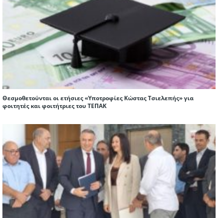
Θεσμοθετούνται οι ετήσιες «Υποτροφίες Κώστας Τσιελεπής» για
φοιτητές και φοιτήτριες του ΤΕΠΑΚ