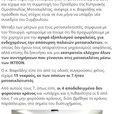
και είχαμε και τη συμμετοχή του Προέδρου της Κυπριακής
Ομοσπονδίας Μοτοσικλέτας, ανέφερε ο κ. Βαφεάδης και
πρόσθεσε πως στόχος είναι σε ένα μήνα να υπάρξει νέα
συνεδρία του Συμβουλίου.
Μεταξύ των μέτρων για τους μοτοσικλετιστές, σύμφωνα με
τον Υπουργό, «μπορούμε να πούμε ότι θα προχωρήσουμε με
την χορηγία για την
αγορά εξοπλισμού ασφαλείας, για
ενδεχομένως την απόσυρση παλαιών μοτοσικλετών,
οι
οποίες δεν έχουν τους απαραίτητους μηχανισμούς ασφάλειας,
αλλά επίσης θα ξεκινήσει και μια
εκστρατεία ελέγχου όλων
των συντηρήσεων που γίνονται στις μοτοσικλέτες μέσω
των ΙΚΤΕΟΝ.
Ο κ. Βαφεάδης είπε ότι από τις οδικές συγκρούσεις φέτος,
είχαμε
15 νεκρούς, εκ των οποίων οι 7 ήταν
μοτοσικλετιστές.
Από αυτούς τους 7, όπως είπε,
οι 4 αποδεδειγμένα δεν
φορούσαν κράνος
και «υπάρχει και η πιθανότητα οι 6 από
τους 7 να μην φορούσαν κράνους, διότι βρέθηκε το κράνος
παράπλευρα», στο σημείο του δυστυχήματος.