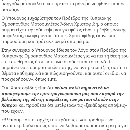
οδηγούν μοτοσικλέτα και πρέπει το μήνυμα να φθάνει και σε
αυτούς».
Ο Υπουργός ευχαρίστησε τον Πρόεδρο της Κυπριακής
Ομοσπονδίας Μοτοσικλέτας Άδωνι Χριστοφίδη, ο οποίος
συμμετείχε στην σύσκεψη και για φέτος είναι πρέσβης οδικής
ασφάλειας, αναφέροντας ότι ο κ. Χριστοφίδης έκανε μια
παρουσίαση και πρότεινε σειρά από μέτρα.
Στην συνέχεια ο Υπουργός έδωσε τον λόγο στον Πρόεδρο της
Κυπριακής Ομοσπονδίας Μοτοσικλέτας για να πει τη θέση του
επί του θέματος έτσι ώστε «να ακούσει και το κοινό τί
σημαίνει να είσαι μοτοσικλετιστής, να αντιμετωπίζεις αυτά τα
θέματα καθημερινά και πώς εισηγούνται και αυτοί οι ίδιοι να
προχωρήσουν», όπως είπε.
Ο κ. Χριστοφίδης είπε ότι
«είναι πολύ σημαντικό να
προσφέρουμε την εμπειρογνωμοσύνη μας όσον αφορά την
βελτίωση της οδικής ασφάλειας των μοτοσικλετών στην
Κύπρο»
και πρόσθεσε ότι μετέφεραν τις «ξεκάθαρες απόψεις»
που έχουν.
«Βλέπουμε ότι οι αρχές του κράτους είναι πρόθυμες να
ανταποκριθούν ούτως ώστε να λάβουμε ουσιαστικά μέτρα για