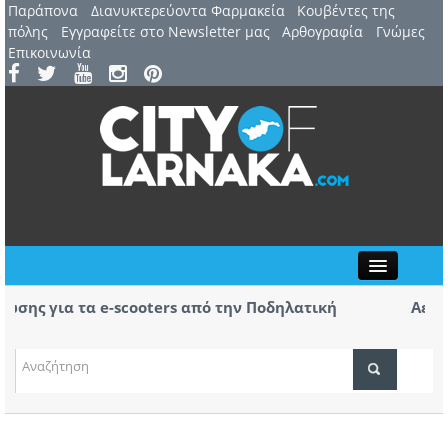
Παράπονα
Διανυκτερεύοντα Φαρμακεία
Kουβέντες της
πόλης
Εγγραφείτε στο Newsletter μας
Αρθογραφία
Γνώμες
Επικοινωνία
Close
 για τα e-scooters από την Ποδηλατική
Αερ. Λάρν
αφίξεις –
(ΒΙΝΤΕΟ)
ΤΟΠΙΚΑ ΝΕΑ
ΑΤΖΕΝΤΑ