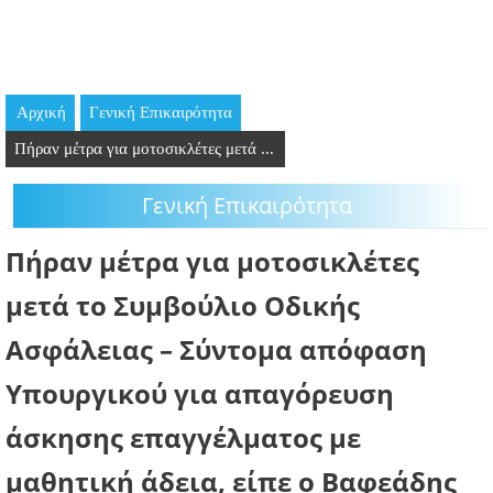
GOING OUT
ΕΠΙΧΕΙΡΗΣΕΙΣ
Αρχική
Γενική Επικαιρότητα
ΘΕΣΕΙΣ ΕΡΓΑΣΙΑΣ
Πήραν μέτρα για μοτοσικλέτες μετά ...
PODCAST
Γενική Επικαιρότητα
ΠΡΟΣΩΠΑ
Πήραν μέτρα για μοτοσικλέτες
ΛΑΡΝΑΚΑ 2030
μετά το Συμβούλιο Οδικής
Ασφάλειας – Σύντομα απόφαση
ΣΥΝΔΕΣΜΟΙ
Υπουργικού για απαγόρευση
ΠΕΡΙΣΣΟΤΕΡΑ
άσκησης επαγγέλματος με
μαθητική άδεια, είπε ο Βαφεάδης