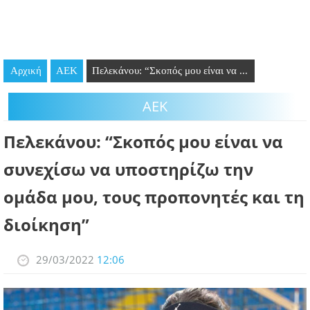
GOING OUT
ΕΠΙΧΕΙΡΗΣΕΙΣ
Αρχική
ΑΕΚ
Πελεκάνου: “Σκοπός μου είναι να ...
ΘΕΣΕΙΣ ΕΡΓΑΣΙΑΣ
ΑΕΚ
PODCAST
Πελεκάνου: “Σκοπός μου είναι να
ΠΡΟΣΩΠΑ
συνεχίσω να υποστηρίζω την
ΛΑΡΝΑΚΑ 2030
ομάδα μου, τους προπονητές και τη
ΣΥΝΔΕΣΜΟΙ
διοίκηση”
ΠΕΡΙΣΣΟΤΕΡΑ
29/03/2022
12:06