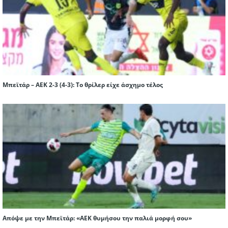
Μπεϊτάρ – ΑΕΚ 2-3 (4-3): Το θρίλερ είχε άσχημο τέλος
Απόψε με την Μπεϊτάρ: «ΑΕΚ θυμήσου την παλιά μορφή σου»