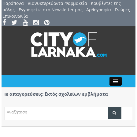
Παράπονα
Διανυκτερεύοντα Φαρμακεία
Kουβέντες της
πόλης
Εγγραφείτε στο Newsletter μας
Αρθογραφία
Γνώμες
Επικοινωνία
Close
ε απαγορεύσεις: Εκτός σχολείων εμβλήματα
Πορε
άδων
Αύρι
 7 Αυγούστου: 44ο Φεστιβάλ Λευκάρων – Έναρξη /
Πρώτ
ΤΟΠΙΚΑ ΝΕΑ
ρινέλλα
κομμ
ΑΤΖΕΝΤΑ