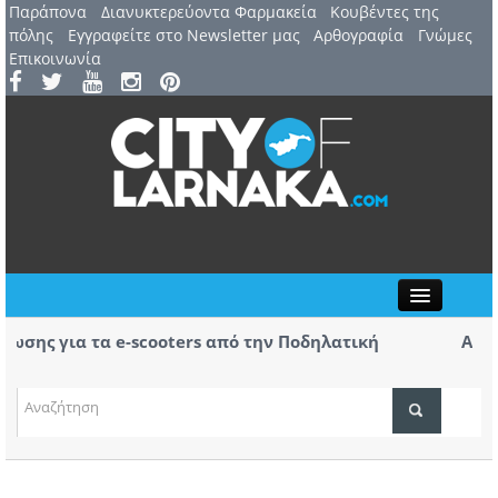
Παράπονα
Διανυκτερεύοντα Φαρμακεία
Kουβέντες της
πόλης
Εγγραφείτε στο Newsletter μας
Αρθογραφία
Γνώμες
Επικοινωνία
Close
ς για τα e-scooters από την Ποδηλατική
Αερ. Λά
αφίξεις
(ΒΙΝΤΕΟ
ΤΟΠΙΚΑ ΝΕΑ
ΑΤΖΕΝΤΑ