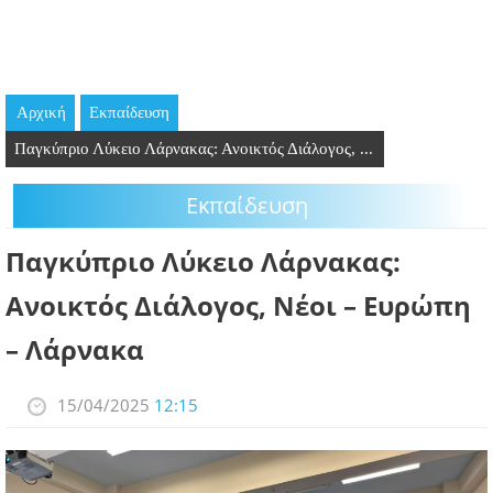
GOING OUT
ΕΠΙΧΕΙΡΗΣΕΙΣ
Αρχική
Εκπαίδευση
ΘΕΣΕΙΣ ΕΡΓΑΣΙΑΣ
Παγκύπριο Λύκειο Λάρνακας: Ανοικτός Διάλογος, ...
PODCAST
Εκπαίδευση
ΠΡΟΣΩΠΑ
Παγκύπριο Λύκειο Λάρνακας:
ΛΑΡΝΑΚΑ 2030
Ανοικτός Διάλογος, Νέοι – Ευρώπη
– Λάρνακα
ΣΥΝΔΕΣΜΟΙ
ΠΕΡΙΣΣΟΤΕΡΑ
15/04/2025
12:15