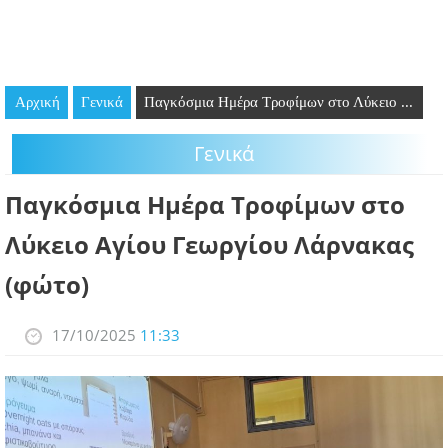
GOING OUT
ΕΠΙΧΕΙΡΗΣΕΙΣ
Αρχική
Γενικά
Παγκόσμια Ημέρα Τροφίμων στο Λύκειο ...
ΘΕΣΕΙΣ ΕΡΓΑΣΙΑΣ
Γενικά
PODCAST
Παγκόσμια Ημέρα Τροφίμων στο
ΠΡΟΣΩΠΑ
Λύκειο Αγίου Γεωργίου Λάρνακας
ΛΑΡΝΑΚΑ 2030
(φώτο)
ΣΥΝΔΕΣΜΟΙ
17/10/2025
11:33
ΠΕΡΙΣΣΟΤΕΡΑ