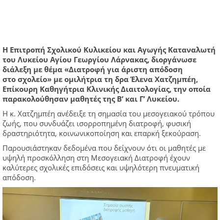
Η Επιτροπή Σχολικού Κυλικείου και Αγωγής Καταναλωτή
του Λυκείου Αγίου Γεωργίου Λάρνακας, διοργάνωσε
διάλεξη με θέμα
«
Διατροφή για άριστη απόδοση
στο
σχολείο
»
με ομιλήτρια τη δρα Έλενα
Χατζημπέη
,
Επίκουρη Καθηγήτρια Κλινικής
Διαιτολογίας
, την οποία
παρακολούθησαν μαθητές της Β’ και Γ’ Λυκείου.
Η κ.
Χατζημπέη
ανέδειξε τη σημασία του μεσογειακού τρόπου
ζωής, που συνδυάζει ισορροπημένη διατροφή, φυσική
δραστηριότητα, κοινωνικοποίηση και επαρκή ξεκούραση.
Παρουσιάστηκαν δεδομένα που δείχνουν ότι οι μαθητές με
υψηλή προσκόλληση στη Μεσογειακή Διατροφή έχουν
καλύτερες σχολικές επιδόσεις και υψηλότερη πνευματική
απόδοση.