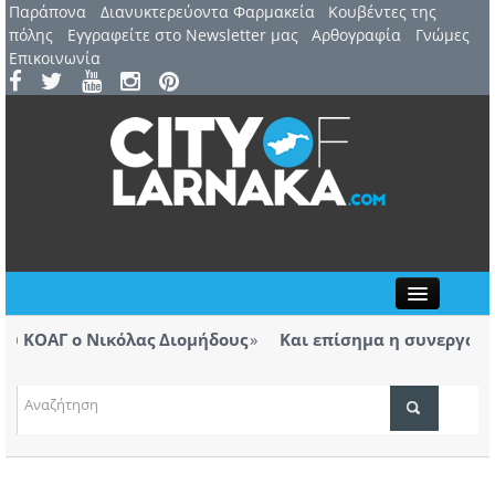
Παράπονα
Διανυκτερεύοντα Φαρμακεία
Kουβέντες της
πόλης
Εγγραφείτε στο Newsletter μας
Αρθογραφία
Γνώμες
Επικοινωνία
Close
ΚΟΑΓ ο Νικόλας Διομήδους
Και επίσημα η συνεργασία Α
ΤΟΠΙΚΑ ΝΕΑ
 το πόρισμα για την πυρκαγιά στο πεδίο
τουν ευθύνες, αυτές θα αποδοθούν»
ΑΤΖΕΝΤΑ