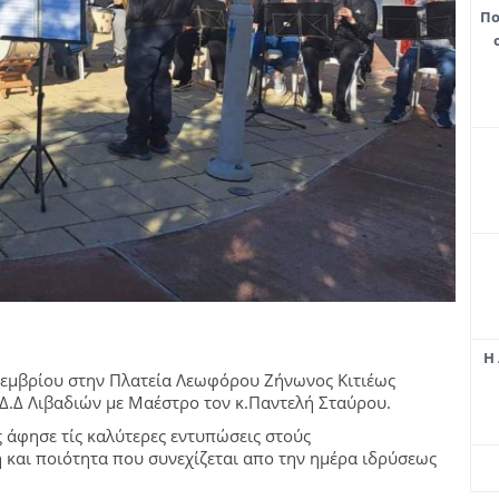
Πο
Η 
κεμβρίου στην Πλατεία Λεωφόρου Ζήνωνος Κιτιέως
Δ.Δ Λιβαδιών με Μαέστρο τον κ.Παντελή Σταύρου.
ς άφησε τίς καλύτερες εντυπώσεις στούς
και ποιότητα που συνεχίζεται απο την ημέρα ιδρύσεως