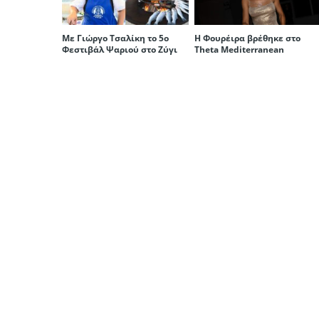
Με Γιώργο Τσαλίκη το 5ο
Η Φουρέιρα βρέθηκε στο
Φεστιβάλ Ψαριού στο Ζύγι
Theta Mediterranean