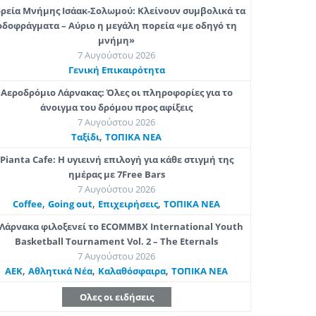
ρεία Μνήμης Ισάακ-Σολωμού: Κλείνουν συμβολικά τα
οδοφράγματα – Αύριο η μεγάλη πορεία «με οδηγό τη
μνήμη»
7 Αυγούστου 2026
Γενική Επικαιρότητα
Αεροδρόμιο Λάρνακας: Όλες οι πληροφορίες για το
άνοιγμα του δρόμου προς αφίξεις
7 Αυγούστου 2026
,
Ταξίδι
ΤΟΠΙΚΑ ΝΕΑ
Pianta Cafe: Η υγιεινή επιλογή για κάθε στιγμή της
ημέρας με 7Free Bars
7 Αυγούστου 2026
,
,
,
Coffee
Going out
Επιχειρήσεις
ΤΟΠΙΚΑ ΝΕΑ
Λάρνακα φιλοξενεί το ECOMMBX International Youth
Basketball Tournament Vol. 2 – The Eternals
7 Αυγούστου 2026
,
,
,
ΑΕΚ
Αθλητικά Νέα
Καλαθόσφαιρα
ΤΟΠΙΚΑ ΝΕΑ
Ολες οι ειδήσεις