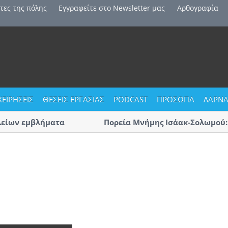
τες της πόλης
Εγγραφείτε στο Newsletter μας
Αρθογραφία
ΧΕΙΡΗΣΕΙΣ
ΘΕΣΕΙΣ ΕΡΓΑΣΙΑΣ
PODCAST
ΠΡΟΣΩΠΑ
ΛΑΡΝΑ
ίων εμβλήματα
Πορεία Μνήμης Ισάακ-Σολωμού: Κλ
Αύριο η μεγάλη πορεία «με οδηγό 