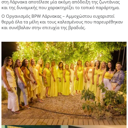
στη Λάρνακα αποτέλεσε μία ακόμη απόδειξη της ζωντάνιας
και της δυναμικής που χαρακτηρίζει το τοπικό παράρτημα.
Ο Οργανισμός BPW Λάρνακας – Αμμοχώστου ευχαριστεί
θερμά όλα τα μέλη και τους καλεσμένους που παρευρέθηκαν
και συνέβαλαν στην επιτυχία της βραδιάς.