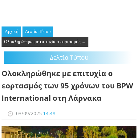
GOING OUT
ΕΠΙΧΕΙΡΗΣΕΙΣ
Αρχική
Δελτία Τύπου
ΘΕΣΕΙΣ ΕΡΓΑΣΙΑΣ
Ολοκληρώθηκε με επιτυχία ο εορτασμός ...
PODCAST
Δελτία Τύπου
ΠΡΟΣΩΠΑ
Ολοκληρώθηκε με επιτυχία ο
ΛΑΡΝΑΚΑ 2030
εορτασμός των 95 χρόνων του BPW
International στη Λάρνακα
ΣΥΝΔΕΣΜΟΙ
ΠΕΡΙΣΣΟΤΕΡΑ
03/09/2025
14:48