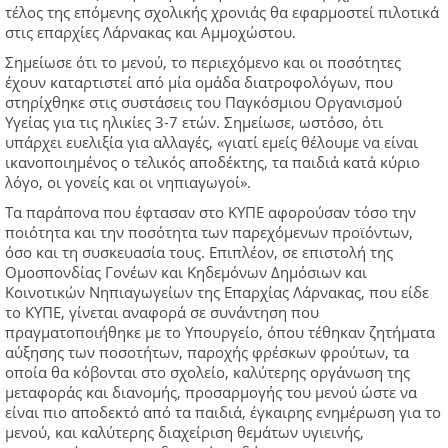
τέλος της επόμενης σχολικής χρονιάς θα εφαρμοστεί πιλοτικά
στις επαρχίες Λάρνακας και Αμμοχώστου.
Σημείωσε ότι το μενού, το περιεχόμενο και οι ποσότητες
έχουν καταρτιστεί από μία ομάδα διατροφολόγων, που
στηρίχθηκε στις συστάσεις του Παγκόσμιου Οργανισμού
Υγείας για τις ηλικίες 3-7 ετών. Σημείωσε, ωστόσο, ότι
υπάρχει ευελιξία για αλλαγές, «γιατί εμείς θέλουμε να είναι
ικανοποιημένος ο τελικός αποδέκτης, τα παιδιά κατά κύριο
λόγο, οι γονείς και οι νηπιαγωγοί».
Τα παράπονα που έφτασαν στο ΚΥΠΕ αφορούσαν τόσο την
ποιότητα και την ποσότητα των παρεχόμενων προϊόντων,
όσο και τη συσκευασία τους. Επιπλέον, σε επιστολή της
Ομοσπονδίας Γονέων και Κηδεμόνων Δημόσιων και
Κοινοτικών Νηπιαγωγείων της Επαρχίας Λάρνακας, που είδε
το ΚΥΠΕ, γίνεται αναφορά σε συνάντηση που
πραγματοποιήθηκε με το Υπουργείο, όπου τέθηκαν ζητήματα
αύξησης των ποσοτήτων, παροχής φρέσκων φρούτων, τα
οποία θα κόβονται στο σχολείο, καλύτερης οργάνωση της
μεταφοράς και διανομής, προσαρμογής του μενού ώστε να
είναι πιο αποδεκτό από τα παιδιά, έγκαιρης ενημέρωση για το
μενού, και καλύτερης διαχείριση θεμάτων υγιεινής,