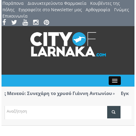
Παράπονα
Διανυκτερεύοντα Φαρμακεία
Kουβέντες της
πόλης
Εγγραφείτε στο Newsletter μας
Αρθογραφία
Γνώμες
Επικοινωνία
Close
Μενεού: Συνεχάρη το χρυσό Γιάννη Αντωνίου
Εγκαινιάσ
ρολόγητα τσιγάρα βρέθηκαν σε ταξί με προορισμό
Λάρνακ
ΤΟΠΙΚΑ ΝΕΑ
ΑΤΖΕΝΤΑ