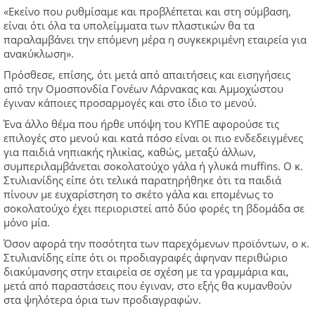
«Εκείνο που ρυθμίσαμε και προβλέπεται και στη σύμβαση,
είναι ότι όλα τα υπολείμματα των πλαστικών θα τα
παραλαμβάνει την επόμενη μέρα η συγκεκριμένη εταιρεία για
ανακύκλωση».
Πρόσθεσε, επίσης, ότι μετά από απαιτήσεις και εισηγήσεις
από την Ομοσπονδία Γονέων Λάρνακας και Αμμοχώστου
έγιναν κάποιες προσαρμογές και στο ίδιο το μενού.
Ένα άλλο θέμα που ήρθε υπόψη του ΚΥΠΕ αφορούσε τις
επιλογές στο μενού και κατά πόσο είναι οι πιο ενδεδειγμένες
για παιδιά νηπιακής ηλικίας, καθώς, μεταξύ άλλων,
συμπεριλαμβάνεται σοκολατούχο γάλα ή γλυκά muffins. Ο κ.
Στυλιανίδης είπε ότι τελικά παρατηρήθηκε ότι τα παιδιά
πίνουν με ευχαρίστηση το σκέτο γάλα και επομένως το
σοκολατούχο έχει περιοριστεί από δύο φορές τη βδομάδα σε
μόνο μία.
Όσον αφορά την ποσότητα των παρεχόμενων προϊόντων, ο κ.
Στυλιανίδης είπε ότι οι προδιαγραφές άφηναν περιθώριο
διακύμανσης στην εταιρεία σε σχέση με τα γραμμάρια και,
μετά από παραστάσεις που έγιναν, στο εξής θα κυμανθούν
στα ψηλότερα όρια των προδιαγραφών.