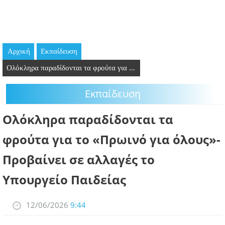
GOING OUT
ΕΠΙΧΕΙΡΗΣΕΙΣ
Αρχική
Εκπαίδευση
ΘΕΣΕΙΣ ΕΡΓΑΣΙΑΣ
Ολόκληρα παραδίδονται τα φρούτα για ...
PODCAST
Εκπαίδευση
ΠΡΟΣΩΠΑ
Ολόκληρα παραδίδονται τα
ΛΑΡΝΑΚΑ 2030
φρούτα για το «Πρωινό για όλους»-
Προβαίνει σε αλλαγές το
ΣΥΝΔΕΣΜΟΙ
Υπουργείο Παιδείας
ΠΕΡΙΣΣΟΤΕΡΑ
12/06/2026
9:44