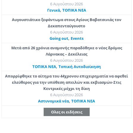
6 Αυγούστου 2026
,
Γενικά
ΤΟΠΙΚΑ ΝΕΑ
Αυγουστιάτικο ξεφάντωμα στους Αγίους Βαβατσινιάς τον
Δεκαπενταύγουστο
6 Αυγούστου 2026
,
Going out
Εvents
Μετά από 26 χρόνια αναμονής παραδόθηκε ο νέος δρόμος
Λάρνακας – Δεκέλειας
6 Αυγούστου 2026
,
ΤΟΠΙΚΑ ΝΕΑ
Τοπική Αυτοδιοίκηση
Απορρίφθηκε το αίτημα του 44χρονου επιχειρηματία να αφεθεί
ελεύθερος για την υπόθεση απειλών και εκβιασμών-Στις
Κεντρικές μέχρι τη δίκη
6 Αυγούστου 2026
,
Aστυνομικά νέα
ΤΟΠΙΚΑ ΝΕΑ
Ολες οι ειδήσεις