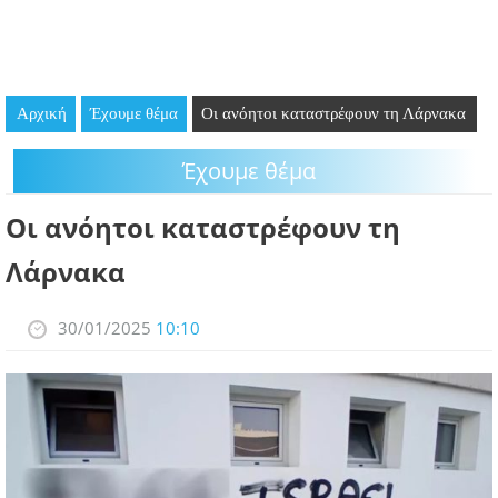
GOING OUT
ΕΠΙΧΕΙΡΗΣΕΙΣ
Αρχική
Έχουμε θέμα
Οι ανόητοι καταστρέφουν τη Λάρνακα
ΘΕΣΕΙΣ ΕΡΓΑΣΙΑΣ
Έχουμε θέμα
PODCAST
Οι ανόητοι καταστρέφουν τη
ΠΡΟΣΩΠΑ
Λάρνακα
ΛΑΡΝΑΚΑ 2030
30/01/2025
10:10
ΣΥΝΔΕΣΜΟΙ
ΠΕΡΙΣΣΟΤΕΡΑ