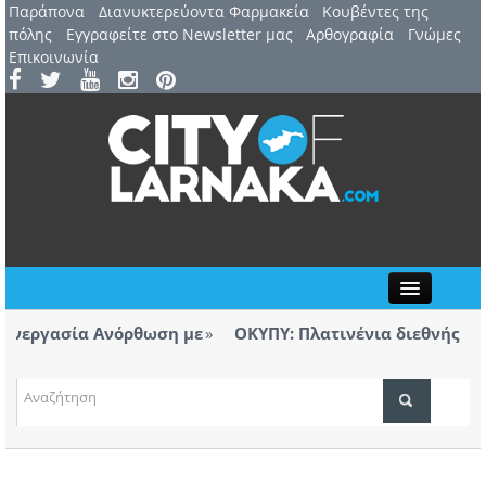
Παράπονα
Διανυκτερεύοντα Φαρμακεία
Kουβέντες της
πόλης
Εγγραφείτε στο Newsletter μας
Αρθογραφία
Γνώμες
Επικοινωνία
Close
εργασία Ανόρθωση με
ΟΚΥΠΥ: Πλατινένια διεθνής διάκρι
Λάρνακας
ΤΟΠΙΚΑ ΝΕΑ
α το πόρισμα για την πυρκαγιά στο πεδίο
Ανοίγε
πτουν ευθύνες, αυτές θα αποδοθούν»
Αεροδ
ΑΤΖΕΝΤΑ