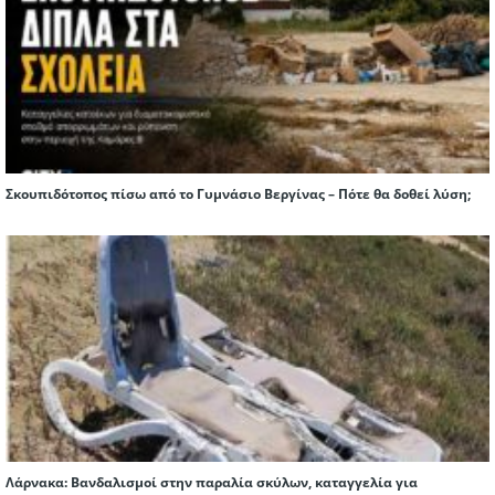
Σκουπιδότοπος πίσω από το Γυμνάσιο Βεργίνας – Πότε θα δοθεί λύση;
Λάρνακα: Βανδαλισμοί στην παραλία σκύλων, καταγγελία για