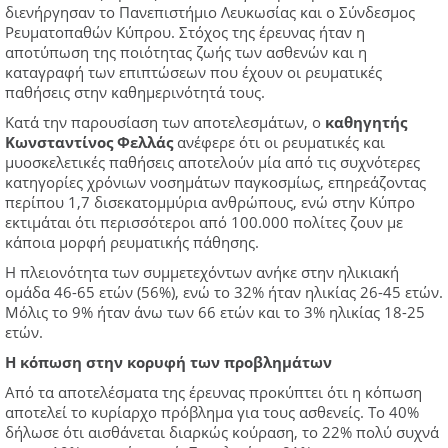
διενήργησαν το Πανεπιστήμιο Λευκωσίας και ο Σύνδεσμος
Ρευματοπαθών Κύπρου. Στόχος της έρευνας ήταν η
αποτύπωση της ποιότητας ζωής των ασθενών και η
καταγραφή των επιπτώσεων που έχουν οι ρευματικές
παθήσεις στην καθημερινότητά τους.
Κατά την παρουσίαση των αποτελεσμάτων, ο
καθηγητής
Κωνσταντίνος Φελλάς
ανέφερε ότι οι ρευματικές και
μυοσκελετικές παθήσεις αποτελούν μία από τις συχνότερες
κατηγορίες χρόνιων νοσημάτων παγκοσμίως, επηρεάζοντας
περίπου 1,7 δισεκατομμύρια ανθρώπους, ενώ στην Κύπρο
εκτιμάται ότι περισσότεροι από 100.000 πολίτες ζουν με
κάποια μορφή ρευματικής πάθησης.
Η πλειονότητα των συμμετεχόντων ανήκε στην ηλικιακή
ομάδα 46-65 ετών (56%), ενώ το 32% ήταν ηλικίας 26-45 ετών.
Μόλις το 9% ήταν άνω των 66 ετών και το 3% ηλικίας 18-25
ετών.
Η κόπωση στην κορυφή των προβλημάτων
Από τα αποτελέσματα της έρευνας προκύπτει ότι η κόπωση
αποτελεί το κυρίαρχο πρόβλημα για τους ασθενείς. Το 40%
δήλωσε ότι αισθάνεται διαρκώς κούραση, το 22% πολύ συχνά