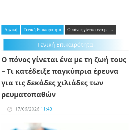
GOING OUT
ΕΠΙΧΕΙΡΗΣΕΙΣ
Αρχική
Γενική Επικαιρότητα
Ο πόνος γίνεται ένα με ...
ΘΕΣΕΙΣ ΕΡΓΑΣΙΑΣ
Γενική Επικαιρότητα
PODCAST
Ο πόνος γίνεται ένα με τη ζωή τους
ΠΡΟΣΩΠΑ
– Τι κατέδειξε παγκύπρια έρευνα
ΛΑΡΝΑΚΑ 2030
για τις δεκάδες χιλιάδες των
ΣΥΝΔΕΣΜΟΙ
ρευματοπαθών
ΠΕΡΙΣΣΟΤΕΡΑ
17/06/2026
11:43