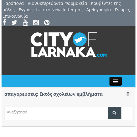
Παράπονα
Διανυκτερεύοντα Φαρμακεία
Kουβέντες της
πόλης
Εγγραφείτε στο Newsletter μας
Αρθογραφία
Γνώμες
Επικοινωνία
Close
απαγορεύσεις: Εκτός σχολείων εμβλήματα
Πορεία
ων
Αύριο 
 Αυγούστου: 44ο Φεστιβάλ Λευκάρων – Έναρξη /
Πρώτο 
ΤΟΠΙΚΑ ΝΕΑ
νέλλα
κομμάτ
ΑΤΖΕΝΤΑ