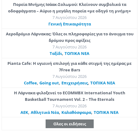
Πορεία Μνήμης Ισάακ-Σολωμού: Κλείνουν συμβολικά τα
οδοφράγματα – Αύριο η μεγάλη πορεία «με οδηγό τη μνήμη»
7 Αυγούστου 2026
Γενική Επικαιρότητα
Αεροδρόμιο Λάρνακας: Όλες οι πληροφορίες για το άνοιγμα του
δρόμου προς αφίξεις
7 Αυγούστου 2026
,
Ταξίδι
ΤΟΠΙΚΑ ΝΕΑ
Pianta Cafe: Η υγιεινή επιλογή για κάθε στιγμή της ημέρας με
7Free Bars
7 Αυγούστου 2026
,
,
,
Coffee
Going out
Επιχειρήσεις
ΤΟΠΙΚΑ ΝΕΑ
Η Λάρνακα φιλοξενεί το ECOMMBX International Youth
Basketball Tournament Vol. 2 – The Eternals
7 Αυγούστου 2026
,
,
,
ΑΕΚ
Αθλητικά Νέα
Καλαθόσφαιρα
ΤΟΠΙΚΑ ΝΕΑ
Ολες οι ειδήσεις