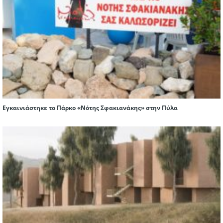
Εγκαινιάστηκε το Πάρκο «Νότης Σφακιανάκης» στην Πύλα