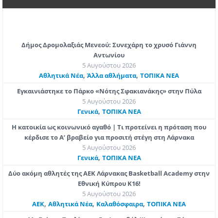
Δήμος Δρομολαξιάς Μενεού: Συνεχάρη το χρυσό Γιάννη
Αντωνίου
5 Αυγούστου 2026
,
,
Αθλητικά Νέα
Άλλα αθλήματα
ΤΟΠΙΚΑ ΝΕΑ
Εγκαινιάστηκε το Πάρκο «Νότης Σφακιανάκης» στην Πύλα
5 Αυγούστου 2026
,
Γενικά
ΤΟΠΙΚΑ ΝΕΑ
Η κατοικία ως κοινωνικό αγαθό | Τι προτείνει η πρόταση που
κέρδισε το Α’ βραβείο για προσιτή στέγη στη Λάρνακα
5 Αυγούστου 2026
,
Γενικά
ΤΟΠΙΚΑ ΝΕΑ
Δύο ακόμη αθλητές της ΑΕΚ Λάρνακας Basketball Academy στην
Εθνική Κύπρου Κ16!
5 Αυγούστου 2026
,
,
,
ΑΕΚ
Αθλητικά Νέα
Καλαθόσφαιρα
ΤΟΠΙΚΑ ΝΕΑ