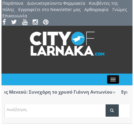
Παράπονα
Διανυκτερεύοντα Φαρμακεία
Kουβέντες της
πόλης
Εγγραφείτε στο Newsletter μας
Αρθογραφία
Γνώμες
Επικοινωνία
Close
 Μενεού: Συνεχάρη το χρυσό Γιάννη Αντωνίου
Εγκαινιά
ορολόγητα τσιγάρα βρέθηκαν σε ταξί με προορισμό
Λάρνα
ΤΟΠΙΚΑ ΝΕΑ
ΑΤΖΕΝΤΑ