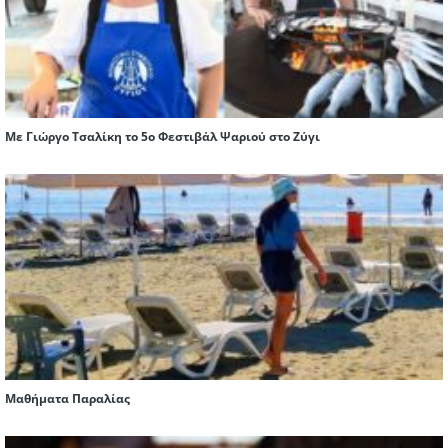
Με Γιώργο Τσαλίκη το 5ο Φεστιβάλ Ψαριού στο Ζύγι
Μαθήματα Παραλίας