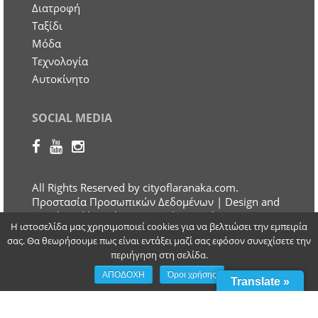
Διατροφή
Ταξίδι
Μόδα
Τεχνολογία
Αυτοκίνητο
SOCIAL MEDIA
All Rights Reserved by cityoflaranaka.com.
Προστασία Προσωπικών Δεδομένων
| Design and
Developed by Otherview Web & Marketing
Η ιστοσελίδα μας χρησιμοποιεί cookies για να βελτιώσει την εμπειρία
Solutions
σας. Θα θεωρήσουμε πως είναι εντάξει μαζί σας εφόσον συνεχίσετε την
περιήγηση στη σελίδα.
ΑΠΟΔΟΧΗ
Όροι χρήσης
Translate »