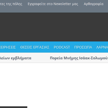
τες της πόλης
Εγγραφείτε στο Newsletter μας
Αρθογραφία
ΧΕΙΡΗΣΕΙΣ
ΘΕΣΕΙΣ ΕΡΓΑΣΙΑΣ
PODCAST
ΠΡΟΣΩΠΑ
ΛΑΡΝΑ
ίων εμβλήματα
Πορεία Μνήμης Ισάακ-Σολωμού: Κ
Αύριο η μεγάλη πορεία «με οδηγό