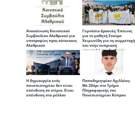
Ανακοίνωση Κοινοτικού
Γυμνάσιο Δροσιάς: Έπαινος
Συμβουλίου Αλεθρικού για
για το μαθητή Σταύρο
υποτροφίες προς κάτοικους
Χειμωνίδη για τη συμμετοχ
Αλεθρικού
του στην κυπριακή
αποστολή του Διεθνούς
Μαθηματικού Διαγωνισμού
(ΜIMC)
Η δημιουργία ενός
Παπαδημητρίου Αχιλλέας:
πανεπιστημίου δεν είναι
Με 20άρι στο Τμήμα
επένδυση σε κτίρια. Είναι
Πληροφορικής του
επένδυση στο μέλλον
Πανεπιστημίου Κύπρου