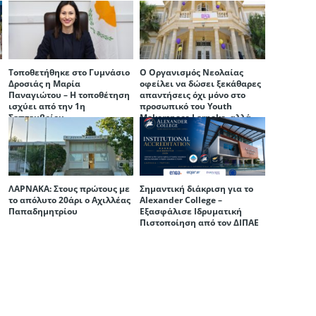
Τοποθετήθηκε στο Γυμνάσιο
Ο Οργανισμός Νεολαίας
Δροσιάς η Μαρία
οφείλει να δώσει ξεκάθαρες
ή
Παναγιώτου – Η τοποθέτηση
απαντήσεις όχι μόνο στο
ισχύει από την 1η
προσωπικό του Youth
Σεπτεμβρίου
Makerspace Larnaka, αλλά
και στην ίδια την πόλη της
Λάρνακας
ΛΑΡΝΑΚΑ: Στους πρώτους με
Σημαντική διάκριση για το
το απόλυτο 20άρι ο Αχιλλέας
Alexander College –
Παπαδημητρίου
Εξασφάλισε Ιδρυματική
Πιστοποίηση από τον ΔΙΠΑΕ