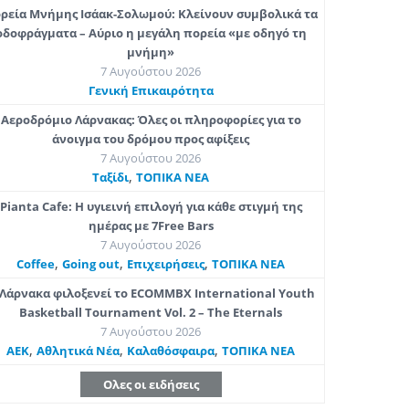
ρεία Μνήμης Ισάακ-Σολωμού: Κλείνουν συμβολικά τα
οδοφράγματα – Αύριο η μεγάλη πορεία «με οδηγό τη
μνήμη»
7 Αυγούστου 2026
Γενική Επικαιρότητα
Αεροδρόμιο Λάρνακας: Όλες οι πληροφορίες για το
άνοιγμα του δρόμου προς αφίξεις
7 Αυγούστου 2026
,
Ταξίδι
ΤΟΠΙΚΑ ΝΕΑ
Pianta Cafe: Η υγιεινή επιλογή για κάθε στιγμή της
ημέρας με 7Free Bars
7 Αυγούστου 2026
,
,
,
Coffee
Going out
Επιχειρήσεις
ΤΟΠΙΚΑ ΝΕΑ
Λάρνακα φιλοξενεί το ECOMMBX International Youth
Basketball Tournament Vol. 2 – The Eternals
7 Αυγούστου 2026
,
,
,
ΑΕΚ
Αθλητικά Νέα
Καλαθόσφαιρα
ΤΟΠΙΚΑ ΝΕΑ
Ολες οι ειδήσεις