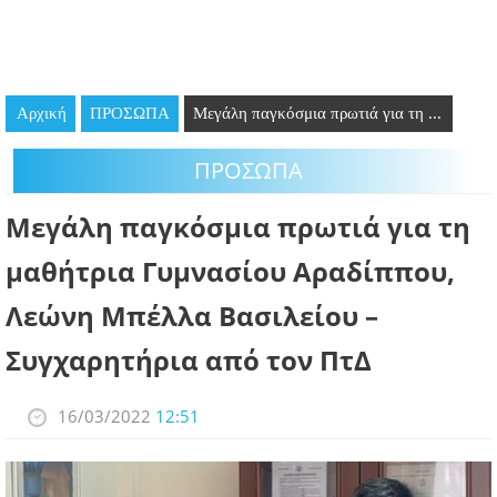
GOING OUT
ΕΠΙΧΕΙΡΗΣΕΙΣ
Αρχική
ΠΡΟΣΩΠΑ
Μεγάλη παγκόσμια πρωτιά για τη ...
ΘΕΣΕΙΣ ΕΡΓΑΣΙΑΣ
ΠΡΟΣΩΠΑ
PODCAST
Μεγάλη παγκόσμια πρωτιά για τη
ΠΡΟΣΩΠΑ
μαθήτρια Γυμνασίου Αραδίππου,
ΛΑΡΝΑΚΑ 2030
Λεώνη Μπέλλα Βασιλείου –
ΣΥΝΔΕΣΜΟΙ
Συγχαρητήρια από τον ΠτΔ
ΠΕΡΙΣΣΟΤΕΡΑ
16/03/2022
12:51