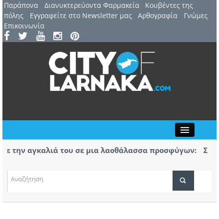
Παράπονα
Διανυκτερεύοντα Φαρμακεία
Kουβέντες της
πόλης
Εγγραφείτε στο Newsletter μας
Αρθογραφία
Γνώμες
Επικοινωνία
Close
 την αγκαλιά του σε μια λαοθάλασσα προσφύγων:
Σχεδόν 
ς το 1974 συγκινεί 52 χρόνια μετά
Επαναπρ
ς για τα e-scooters από την Ποδηλατική
Αερ. Λά
αφίξεις
ΤΟΠΙΚΑ ΝΕΑ
(ΒΙΝΤΕΟ
ΑΤΖΕΝΤΑ