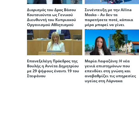
Διορισμός του Δρος Βάσου
Συνέντευξη με την Ailina
Κουτσιούντα ως Γενικού
Mosko – Αν δεν τα
Διευθυντή του Κυπριακού
παρατήσετε ποτέ, κάποια
Οργανισμού Αθλητισμού
μέρα μπορεί να γίνει
πραγματικότητα.
Επανεξελέγη Πρόεδρος της
Μαρία Λαφαζάνη: Η νέα
Βουλής η Αννίτα Δημητρίου
γενιά επιστημόνων που
με 29 ψήφους έναντι 19 του
επενδύει στη γνώση και
Στεφάνου
αναβαθμίζει τις υπηρεσίες
υγείας στη Λάρνακα