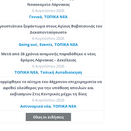
Νοσοκομείο Λάρνακας
6 Αυγούστου 2026
,
Γενικά
ΤΟΠΙΚΑ ΝΕΑ
γουστιάτικο ξεφάντωμα στους Αγίους Βαβατσινιάς τον
Δεκαπενταύγουστο
6 Αυγούστου 2026
,
,
Going out
Εvents
ΤΟΠΙΚΑ ΝΕΑ
Μετά από 26 χρόνια αναμονής παραδόθηκε ο νέος
δρόμος Λάρνακας – Δεκέλειας
6 Αυγούστου 2026
,
ΤΟΠΙΚΑ ΝΕΑ
Τοπική Αυτοδιοίκηση
ορρίφθηκε το αίτημα του 44χρονου επιχειρηματία να
αφεθεί ελεύθερος για την υπόθεση απειλών και
εκβιασμών-Στις Κεντρικές μέχρι τη δίκη
6 Αυγούστου 2026
,
Aστυνομικά νέα
ΤΟΠΙΚΑ ΝΕΑ
Ολες οι ειδήσεις