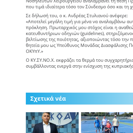
Νοσηλευτών Χειρουργείου αναλαμβάνει τη θέση Π
που τιμά ιδιαίτερα τόσο τον Σύνδεσμο όσο και τη 
Σε δήλωσή του, ο κ. Ανδρέας Στυλιανού ανέφερε:
«Αποτελεί μεγάλη τιμή για μένα να αναλαμβάνω αυ
πρόκληση. Πρωταρχικός μου στόχος είναι η αναθ
κατευθυντήριων οδηγιών (guidelines), στηριζόμενος
βελτίωσης της ποιότητας, αξιοποιώντας τόσο την π
θητεία μου ως Υπεύθυνος Μονάδας Διασφάλισης Π
ΟΚΥπΥ.»
Ο ΚΥ.ΣΥ.ΝΟ.Χ. εκφράζει τα θερμά του συγχαρητήρια 
συμβάλλοντας ενεργά στην ενίσχυση της κυπριακή
Σχετικά νέα