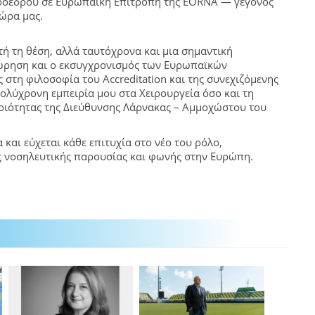
ροέδρου σε Ευρωπαϊκή Επιτροπή της EORNA — γεγονός
χώρα μας.
τή τη θέση, αλλά ταυτόχρονα και μια σημαντική
εώρηση και ο εκσυγχρονισμός των Ευρωπαϊκών
 στη φιλοσοφία του Accreditation και της συνεχιζόμενης
ολύχρονη εμπειρία μου στα Χειρουργεία όσο και τη
οιότητας της Διεύθυνσης Λάρνακας – Αμμοχώστου του
και εύχεται κάθε επιτυχία στο νέο του ρόλο,
ς νοσηλευτικής παρουσίας και φωνής στην Ευρώπη.