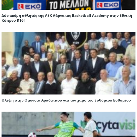
Δύο ακόμη αθλητές της ΑΕΚ Λάρνακας Basketball Academy στην Εθνική
Κύπρου Κ16!
Θλίψη στην Ομόνοια Αραδίππου για τον χαμό του Ευθύμιου Ευθυμίου