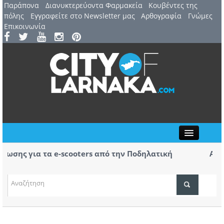
Παράπονα
Διανυκτερεύοντα Φαρμακεία
Kουβέντες της
πόλης
Εγγραφείτε στο Newsletter μας
Αρθογραφία
Γνώμες
Επικοινωνία
Close
ης για τα e-scooters από την Ποδηλατική
Αερ. Λά
αφίξεις
(ΒΙΝΤΕΟ
ΤΟΠΙΚΑ ΝΕΑ
ΑΤΖΕΝΤΑ