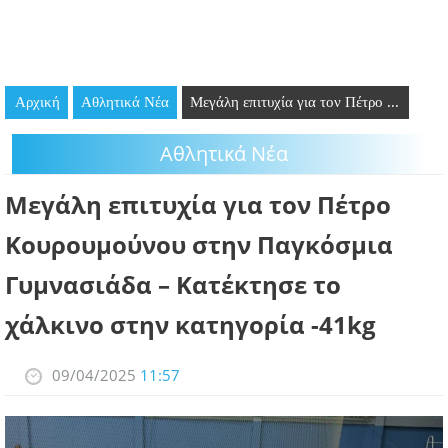
GOING OUT
ΕΠΙΧΕΙΡΗΣΕΙΣ
Αρχική
Αθλητικά Νέα
Μεγάλη επιτυχία για τον Πέτρο ...
ΘΕΣΕΙΣ ΕΡΓΑΣΙΑΣ
Αθλητικά Νέα
PODCAST
Μεγάλη επιτυχία για τον Πέτρο
ΠΡΟΣΩΠΑ
Κουρουμούνου στην Παγκόσμια
ΛΑΡΝΑΚΑ 2030
Γυμνασιάδα – Κατέκτησε το
ΣΥΝΔΕΣΜΟΙ
χάλκινο στην κατηγορία -41kg
ΠΕΡΙΣΣΟΤΕΡΑ
09/04/2025
11:57