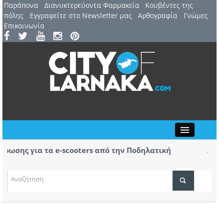
Παράπονα
Διανυκτερεύοντα Φαρμακεία
Kουβέντες της
πόλης
Εγγραφείτε στο Newsletter μας
Αρθογραφία
Γνώμες
Επικοινωνία
Close
σης για τα e-scooters από την Ποδηλατική
Αερ. Λ
ας
αφίξε
(ΒΙΝΤ
ΤΟΠΙΚΑ ΝΕΑ
ΑΤΖΕΝΤΑ