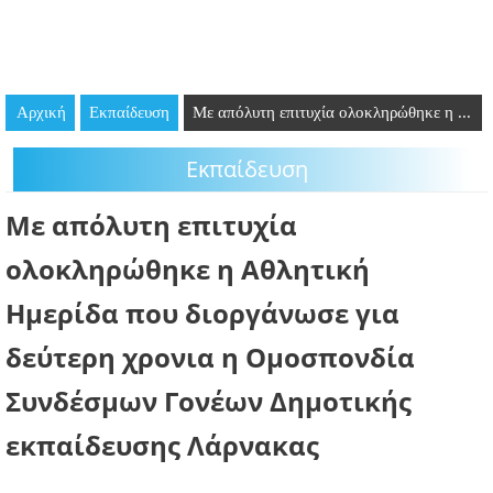
GOING OUT
ΕΠΙΧΕΙΡΗΣΕΙΣ
Αρχική
Εκπαίδευση
Με απόλυτη επιτυχία ολοκληρώθηκε η ...
ΘΕΣΕΙΣ ΕΡΓΑΣΙΑΣ
Εκπαίδευση
PODCAST
Με απόλυτη επιτυχία
ΠΡΟΣΩΠΑ
ολοκληρώθηκε η Αθλητική
ΛΑΡΝΑΚΑ 2030
Ημερίδα που διοργάνωσε για
ΣΥΝΔΕΣΜΟΙ
δεύτερη χρονια η Ομοσπονδία
Συνδέσμων Γονέων Δημοτικής
ΠΕΡΙΣΣΟΤΕΡΑ
εκπαίδευσης Λάρνακας