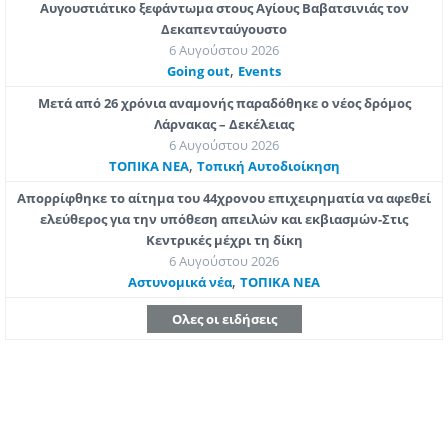
Αυγουστιάτικο ξεφάντωμα στους Αγίους Βαβατσινιάς τον
Δεκαπενταύγουστο
6 Αυγούστου 2026
,
Going out
Εvents
Μετά από 26 χρόνια αναμονής παραδόθηκε ο νέος δρόμος
Λάρνακας – Δεκέλειας
6 Αυγούστου 2026
,
ΤΟΠΙΚΑ ΝΕΑ
Τοπική Αυτοδιοίκηση
Απορρίφθηκε το αίτημα του 44χρονου επιχειρηματία να αφεθεί
ελεύθερος για την υπόθεση απειλών και εκβιασμών-Στις
Κεντρικές μέχρι τη δίκη
6 Αυγούστου 2026
,
Aστυνομικά νέα
ΤΟΠΙΚΑ ΝΕΑ
Ολες οι ειδήσεις