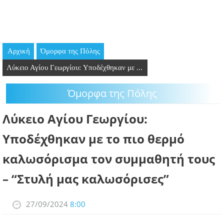
GOING OUT
ΕΠΙΧΕΙΡΗΣΕΙΣ
Αρχική
Όμορφα της Πόλης
ΘΕΣΕΙΣ ΕΡΓΑΣΙΑΣ
Λύκειο Αγίου Γεωργίου: Yποδέχθηκαν με ...
PODCAST
Όμορφα της Πόλης
ΠΡΟΣΩΠΑ
Λύκειο Αγίου Γεωργίου:
ΛΑΡΝΑΚΑ 2030
Yποδέχθηκαν με το πιο θερμό
καλωσόρισμα τον συμμαθητή τους
ΣΥΝΔΕΣΜΟΙ
– “Στυλή μας καλωσόρισες”
ΠΕΡΙΣΣΟΤΕΡΑ
27/09/2024
8:00