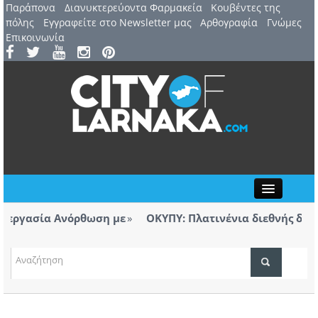
Παράπονα
Διανυκτερεύοντα Φαρμακεία
Kουβέντες της
πόλης
Εγγραφείτε στο Newsletter μας
Αρθογραφία
Γνώμες
Επικοινωνία
Close
γασία Ανόρθωση με
ΟΚΥΠΥ: Πλατινένια διεθνής διάκρισ
Λάρνακας
ΤΟΠΙΚΑ ΝΕΑ
το πόρισμα για την πυρκαγιά στο πεδίο
Ανοίγει
ουν ευθύνες, αυτές θα αποδοθούν»
Αεροδρο
ΑΤΖΕΝΤΑ