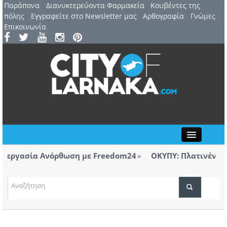
Παράπονα
Διανυκτερεύοντα Φαρμακεία
Kουβέντες της
πόλης
Εγγραφείτε στο Newsletter μας
Αρθογραφία
Γνώμες
Επικοινωνία
Close
ργασία Ανόρθωση με Freedom24
ΟΚΥΠΥ: Πλατινένια διεθ
Λάρνακας
ΤΟΠΙΚΑ ΝΕΑ
ργασία Ανόρθωση με Freedom24
ΑΤΖΕΝΤΑ