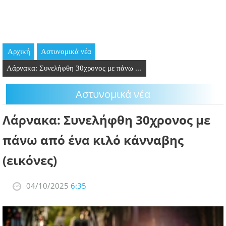
GOING OUT
ΕΠΙΧΕΙΡΗΣΕΙΣ
Αρχική
Aστυνομικά νέα
ΘΕΣΕΙΣ ΕΡΓΑΣΙΑΣ
Λάρνακα: Συνελήφθη 30χρονος με πάνω ...
PODCAST
Aστυνομικά νέα
ΠΡΟΣΩΠΑ
Λάρνακα: Συνελήφθη 30χρονος με
ΛΑΡΝΑΚΑ 2030
πάνω από ένα κιλό κάνναβης
(εικόνες)
ΣΥΝΔΕΣΜΟΙ
ΠΕΡΙΣΣΟΤΕΡΑ
04/10/2025
6:35