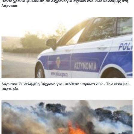
Πέντε χρόνια φυλάκιση σε 23χρονο για σχεδόν ένα κιλό κάνναβης στη
Λάρνακα
Λάρνακα: Συνελήφθη 34χρονη για υπόθεση ναρκωτικών – Την «έκαψε»
μαρτυρία