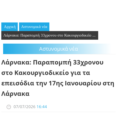
GOING OUT
ΕΠΙΧΕΙΡΗΣΕΙΣ
Αρχική
Aστυνομικά νέα
ΘΕΣΕΙΣ ΕΡΓΑΣΙΑΣ
Λάρνακα: Παραπομπή 33χρονου στο Κακουργιοδικείο ...
PODCAST
Aστυνομικά νέα
ΠΡΟΣΩΠΑ
Λάρνακα: Παραπομπή 33χρονου
ΛΑΡΝΑΚΑ 2030
στο Κακουργιοδικείο για τα
επεισόδια την 17ης Ιανουαρίου στη
ΣΥΝΔΕΣΜΟΙ
Λάρνακα
ΠΕΡΙΣΣΟΤΕΡΑ
07/07/2026
16:44