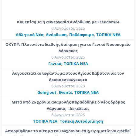
Και επίσημα η συνεργασία Ανόρθωση με Freedom24
6 Αυγούστου 2026
,
,
,
Αθλητικά Νέα
Ανόρθωση
Ποδόσφαιρο
ΤΟΠΙΚΑ ΝΕΑ
ΟΚΥΠΥ: Πλατινένια διεθνής διάκριση για το Γενικό Νοσοκομείο
Λάρνακας
6 Αυγούστου 2026
,
Γενικά
ΤΟΠΙΚΑ ΝΕΑ
Αυγουστιάτικο ξεφάντωμα στους Αγίους Βαβατσινιάς τον
Δεκαπενταύγουστο
6 Αυγούστου 2026
,
,
Going out
Εvents
ΤΟΠΙΚΑ ΝΕΑ
Μετά από 26 χρόνια αναμονής παραδόθηκε ο νέος δρόμος
Λάρνακας – Δεκέλειας
6 Αυγούστου 2026
,
ΤΟΠΙΚΑ ΝΕΑ
Τοπική Αυτοδιοίκηση
Απορρίφθηκε το αίτημα του 44χρονου επιχειρηματία να αφεθεί