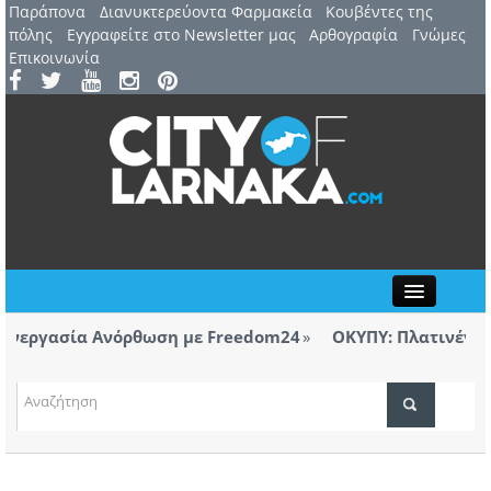
Παράπονα
Διανυκτερεύοντα Φαρμακεία
Kουβέντες της
πόλης
Εγγραφείτε στο Newsletter μας
Αρθογραφία
Γνώμες
Επικοινωνία
Close
εργασία Ανόρθωση με Freedom24
ΟΚΥΠΥ: Πλατινένια διε
Λάρνακας
ΤΟΠΙΚΑ ΝΕΑ
εργασία Ανόρθωση με Freedom24
ΑΤΖΕΝΤΑ