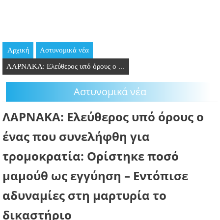
GOING OUT
ΕΠΙΧΕΙΡΗΣΕΙΣ
Αρχική
Aστυνομικά νέα
ΘΕΣΕΙΣ ΕΡΓΑΣΙΑΣ
ΛΑΡΝΑΚΑ: Ελεύθερος υπό όρους ο ...
PODCAST
Aστυνομικά νέα
ΠΡΟΣΩΠΑ
ΛΑΡΝΑΚΑ: Ελεύθερος υπό όρους ο
ΛΑΡΝΑΚΑ 2030
ένας που συνελήφθη για
τρομοκρατία: Ορίστηκε ποσό
ΣΥΝΔΕΣΜΟΙ
μαμούθ ως εγγύηση – Εντόπισε
ΠΕΡΙΣΣΟΤΕΡΑ
αδυναμίες στη μαρτυρία το
δικαστήριο