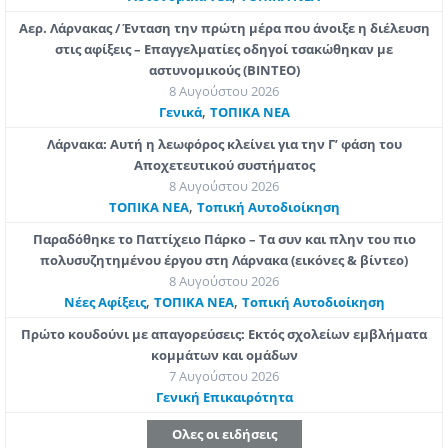
Αερ. Λάρνακας / Ένταση την πρώτη μέρα που άνοιξε η διέλευση
στις αφίξεις – Επαγγελματίες οδηγοί τσακώθηκαν με
αστυνομικούς (ΒΙΝΤΕΟ)
8 Αυγούστου 2026
,
Γενικά
ΤΟΠΙΚΑ ΝΕΑ
Λάρνακα: Αυτή η λεωφόρος κλείνει για την Γ’ φάση του
Αποχετευτικού συστήματος
8 Αυγούστου 2026
,
ΤΟΠΙΚΑ ΝΕΑ
Τοπική Αυτοδιοίκηση
Παραδόθηκε το Παττίχειο Πάρκο – Τα συν και πλην του πιο
πολυσυζητημένου έργου στη Λάρνακα (εικόνες & βίντεο)
8 Αυγούστου 2026
,
,
Νέες Αφίξεις
ΤΟΠΙΚΑ ΝΕΑ
Τοπική Αυτοδιοίκηση
Πρώτο κουδούνι με απαγορεύσεις: Εκτός σχολείων εμβλήματα
κομμάτων και ομάδων
7 Αυγούστου 2026
Γενική Επικαιρότητα
Ολες οι ειδήσεις