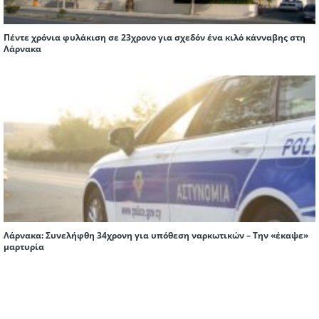
Πέντε χρόνια φυλάκιση σε 23χρονο για σχεδόν ένα κιλό κάνναβης στη
Λάρνακα
Λάρνακα: Συνελήφθη 34χρονη για υπόθεση ναρκωτικών – Την «έκαψε»
μαρτυρία