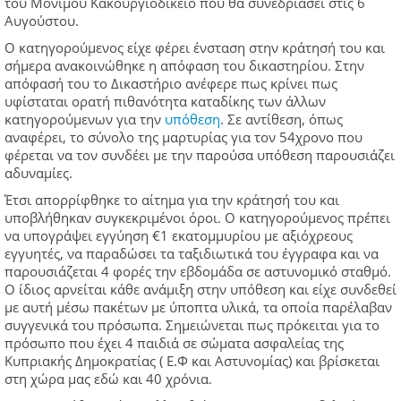
του Μόνιμου Κακουργιοδικείο που θα συνεδριάσει στις 6
Αυγούστου.
Ο κατηγορούμενος είχε φέρει ένσταση στην κράτησή του και
σήμερα ανακοινώθηκε η απόφαση του δικαστηρίου. Στην
απόφασή του το Δικαστήριο ανέφερε πως κρίνει πως
υφίσταται ορατή πιθανότητα καταδίκης των άλλων
κατηγορούμενων για την
υπόθεση
. Σε αντίθεση, όπως
αναφέρει, το σύνολο της μαρτυρίας για τον 54χρονο που
φέρεται να τον συνδέει με την παρούσα υπόθεση παρουσιάζει
αδυναμίες.
Έτσι απορρίφθηκε το αίτημα για την κράτησή του και
υποβλήθηκαν συγκεκριμένοι όροι. Ο κατηγορούμενος πρέπει
να υπογράψει εγγύηση €1 εκατομμυρίου με αξιόχρεους
εγγυητές, να παραδώσει τα ταξιδιωτικά του έγγραφα και να
παρουσιάζεται 4 φορές την εβδομάδα σε αστυνομικό σταθμό.
Ο ίδιος αρνείται κάθε ανάμιξη στην υπόθεση και είχε συνδεθεί
με αυτή μέσω πακέτων με ύποπτα υλικά, τα οποία παρέλαβαν
συγγενικά του πρόσωπα. Σημειώνεται πως πρόκειται για το
πρόσωπο που έχει 4 παιδιά σε σώματα ασφαλείας της
Κυπριακής Δημοκρατίας ( Ε.Φ και Αστυνομίας) και βρίσκεται
στη χώρα μας εδώ και 40 χρόνια.