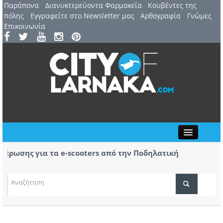
Παράπονα
Διανυκτερεύοντα Φαρμακεία
Kουβέντες της
πόλης
Εγγραφείτε στο Newsletter μας
Αρθογραφία
Γνώμες
Επικοινωνία
Close
ωσης για τα e-scooters από την Ποδηλατική
Αερ. 
ας
αφίξε
(ΒΙΝΤ
ΤΟΠΙΚΑ ΝΕΑ
ΑΤΖΕΝΤΑ