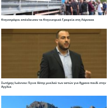
Κτηνοτρόφοι απέκλεισαν τα Κτηνιατρικά Γραφεία στη Λάρνακα
Σωτήρης Ιωάννου: Έγινε δότης μυελού των οστών για 8χρονο παιδί στην
Αγγλία