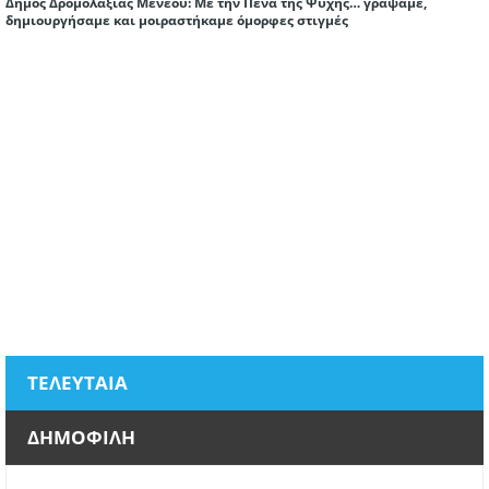
Δήμος Δρομολαξιάς Μενεού: Με την Πένα της Ψυχής… γράψαμε,
δημιουργήσαμε και μοιραστήκαμε όμορφες στιγμές
ΤΕΛΕΥΤΑΙΑ
ΔΗΜΟΦΙΛΗ