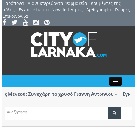
Παράπονα
Διανυκτερεύοντα Φαρμακεία
Kουβέντες της
πόλης
Εγγραφείτε στο Newsletter μας
Αρθογραφία
Γνώμες
Επικοινωνία
Close
 Μενεού: Συνεχάρη το χρυσό Γιάννη Αντωνίου
Εγκαινιά
ορολόγητα τσιγάρα βρέθηκαν σε ταξί με προορισμό
Λάρνα
ΤΟΠΙΚΑ ΝΕΑ
ΑΤΖΕΝΤΑ