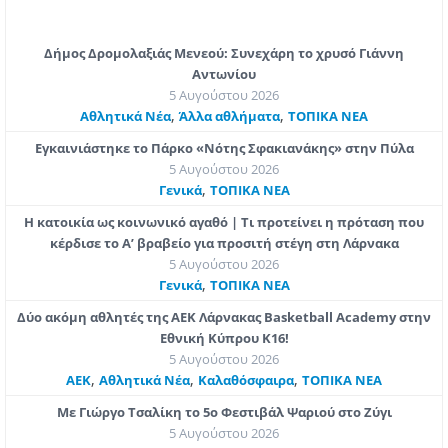
Δήμος Δρομολαξιάς Μενεού: Συνεχάρη το χρυσό Γιάννη
Αντωνίου
5 Αυγούστου 2026
,
,
Αθλητικά Νέα
Άλλα αθλήματα
ΤΟΠΙΚΑ ΝΕΑ
Εγκαινιάστηκε το Πάρκο «Νότης Σφακιανάκης» στην Πύλα
5 Αυγούστου 2026
,
Γενικά
ΤΟΠΙΚΑ ΝΕΑ
Η κατοικία ως κοινωνικό αγαθό | Τι προτείνει η πρόταση που
κέρδισε το Α’ βραβείο για προσιτή στέγη στη Λάρνακα
5 Αυγούστου 2026
,
Γενικά
ΤΟΠΙΚΑ ΝΕΑ
Δύο ακόμη αθλητές της ΑΕΚ Λάρνακας Basketball Academy στην
Εθνική Κύπρου Κ16!
5 Αυγούστου 2026
,
,
,
ΑΕΚ
Αθλητικά Νέα
Καλαθόσφαιρα
ΤΟΠΙΚΑ ΝΕΑ
Με Γιώργο Τσαλίκη το 5ο Φεστιβάλ Ψαριού στο Ζύγι
5 Αυγούστου 2026