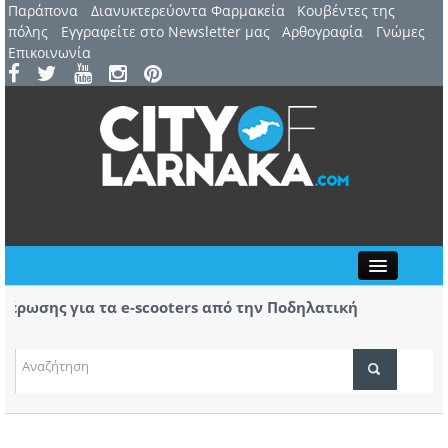
Παράπονα
Διανυκτερεύοντα Φαρμακεία
Kουβέντες της
πόλης
Εγγραφείτε στο Newsletter μας
Αρθογραφία
Γνώμες
Επικοινωνία
Close
ωσης για τα e-scooters από την Ποδηλατική
Αερ. 
ας
αφίξ
(ΒΙΝ
ΤΟΠΙΚΑ ΝΕΑ
ΑΤΖΕΝΤΑ