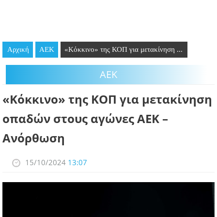
GOING OUT
ΕΠΙΧΕΙΡΗΣΕΙΣ
Αρχική
ΑΕΚ
«Κόκκινο» της ΚΟΠ για μετακίνηση ...
ΘΕΣΕΙΣ ΕΡΓΑΣΙΑΣ
ΑΕΚ
PODCAST
«Κόκκινο» της ΚΟΠ για μετακίνηση
ΠΡΟΣΩΠΑ
οπαδών στους αγώνες ΑΕΚ –
ΛΑΡΝΑΚΑ 2030
Ανόρθωση
ΣΥΝΔΕΣΜΟΙ
15/10/2024
13:07
ΠΕΡΙΣΣΟΤΕΡΑ