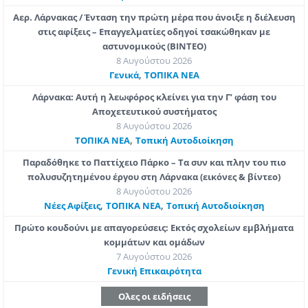
Αερ. Λάρνακας / Ένταση την πρώτη μέρα που άνοιξε η διέλευση
στις αφίξεις – Επαγγελματίες οδηγοί τσακώθηκαν με
αστυνομικούς (ΒΙΝΤΕΟ)
8 Αυγούστου 2026
,
Γενικά
ΤΟΠΙΚΑ ΝΕΑ
Λάρνακα: Αυτή η λεωφόρος κλείνει για την Γ’ φάση του
Αποχετευτικού συστήματος
8 Αυγούστου 2026
,
ΤΟΠΙΚΑ ΝΕΑ
Τοπική Αυτοδιοίκηση
Παραδόθηκε το Παττίχειο Πάρκο – Τα συν και πλην του πιο
πολυσυζητημένου έργου στη Λάρνακα (εικόνες & βίντεο)
8 Αυγούστου 2026
,
,
Νέες Αφίξεις
ΤΟΠΙΚΑ ΝΕΑ
Τοπική Αυτοδιοίκηση
Πρώτο κουδούνι με απαγορεύσεις: Εκτός σχολείων εμβλήματα
κομμάτων και ομάδων
7 Αυγούστου 2026
Γενική Επικαιρότητα
Ολες οι ειδήσεις