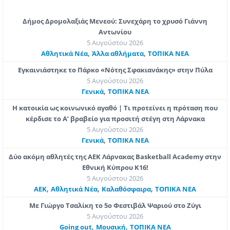
Δήμος Δρομολαξιάς Μενεού: Συνεχάρη το χρυσό Γιάννη
Αντωνίου
5 Αυγούστου 2026
,
,
Αθλητικά Νέα
Άλλα αθλήματα
ΤΟΠΙΚΑ ΝΕΑ
Εγκαινιάστηκε το Πάρκο «Νότης Σφακιανάκης» στην Πύλα
5 Αυγούστου 2026
,
Γενικά
ΤΟΠΙΚΑ ΝΕΑ
Η κατοικία ως κοινωνικό αγαθό | Τι προτείνει η πρόταση που
κέρδισε το Α’ βραβείο για προσιτή στέγη στη Λάρνακα
5 Αυγούστου 2026
,
Γενικά
ΤΟΠΙΚΑ ΝΕΑ
Δύο ακόμη αθλητές της ΑΕΚ Λάρνακας Basketball Academy στην
Εθνική Κύπρου Κ16!
5 Αυγούστου 2026
,
,
,
ΑΕΚ
Αθλητικά Νέα
Καλαθόσφαιρα
ΤΟΠΙΚΑ ΝΕΑ
Με Γιώργο Τσαλίκη το 5ο Φεστιβάλ Ψαριού στο Ζύγι
5 Αυγούστου 2026
,
,
Going out
Μουσική
ΤΟΠΙΚΑ ΝΕΑ