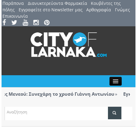
Παράπονα
Διανυκτερεύοντα Φαρμακεία
Kουβέντες της
πόλης
Εγγραφείτε στο Newsletter μας
Αρθογραφία
Γνώμες
Επικοινωνία
Close
 Μενεού: Συνεχάρη το χρυσό Γιάννη Αντωνίου
Εγκαινιά
ορολόγητα τσιγάρα βρέθηκαν σε ταξί με προορισμό
Λάρνα
ΤΟΠΙΚΑ ΝΕΑ
ΑΤΖΕΝΤΑ