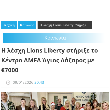
GOING OUT
ΕΠΙΧΕΙΡΗΣΕΙΣ
Αρχική
Κοινωνία
Η λέσχη Lions Liberty στήριξε ...
ΘΕΣΕΙΣ ΕΡΓΑΣΙΑΣ
Κοινωνία
PODCAST
Η λέσχη Lions Liberty στήριξε το
ΠΡΟΣΩΠΑ
Κέντρο ΑΜΕΑ Άγιος Λάζαρος με
ΛΑΡΝΑΚΑ 2030
€7000
ΣΥΝΔΕΣΜΟΙ
09/01/2026
20:43
ΠΕΡΙΣΣΟΤΕΡΑ