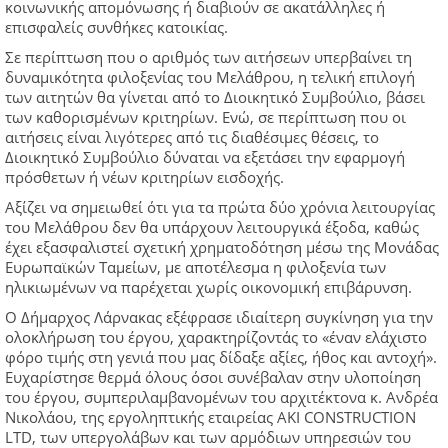
κοινωνικής απομόνωσης ή διαβιούν σε ακατάλληλες ή
επισφαλείς συνθήκες κατοικίας.
Σε περίπτωση που ο αριθμός των αιτήσεων υπερβαίνει τη
δυναμικότητα φιλοξενίας του Μελάθρου, η τελική επιλογή
των αιτητών θα γίνεται από το Διοικητικό Συμβούλιο, βάσει
των καθορισμένων κριτηρίων. Ενώ, σε περίπτωση που οι
αιτήσεις είναι λιγότερες από τις διαθέσιμες θέσεις, το
Διοικητικό Συμβούλιο δύναται να εξετάσει την εφαρμογή
πρόσθετων ή νέων κριτηρίων εισδοχής.
Αξίζει να σημειωθεί ότι για τα πρώτα δύο χρόνια λειτουργίας
του Μελάθρου δεν θα υπάρχουν λειτουργικά έξοδα, καθώς
έχει εξασφαλιστεί σχετική χρηματοδότηση μέσω της Μονάδας
Ευρωπαϊκών Ταμείων, με αποτέλεσμα η φιλοξενία των
ηλικιωμένων να παρέχεται χωρίς οικονομική επιβάρυνση.
Ο Δήμαρχος Λάρνακας εξέφρασε ιδιαίτερη συγκίνηση για την
ολοκλήρωση του έργου, χαρακτηρίζοντάς το «έναν ελάχιστο
φόρο τιμής στη γενιά που μας δίδαξε αξίες, ήθος και αντοχή».
Ευχαρίστησε θερμά όλους όσοι συνέβαλαν στην υλοποίηση
του έργου, συμπεριλαμβανομένων του αρχιτέκτονα κ. Ανδρέα
Νικολάου, της εργοληπτικής εταιρείας AKI CONSTRUCTION
LTD, των υπεργολάβων και των αρμόδιων υπηρεσιών του