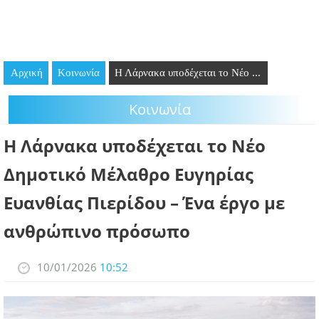
GOING OUT
ΕΠΙΧΕΙΡΗΣΕΙΣ
Αρχική
Κοινωνία
Η Λάρνακα υποδέχεται το Νέο ...
ΘΕΣΕΙΣ ΕΡΓΑΣΙΑΣ
Κοινωνία
PODCAST
Η Λάρνακα υποδέχεται το Νέο
ΠΡΟΣΩΠΑ
Δημοτικό Μέλαθρο Ευγηρίας
ΛΑΡΝΑΚΑ 2030
Ευανθίας Πιερίδου – Ένα έργο με
ΣΥΝΔΕΣΜΟΙ
ανθρώπινο πρόσωπο
ΠΕΡΙΣΣΟΤΕΡΑ
10/01/2026
10:52