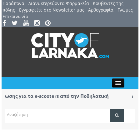
Παράπονα
Διανυκτερεύοντα Φαρμακεία
Kουβέντες της
πόλης
Εγγραφείτε στο Newsletter μας
Αρθογραφία
Γνώμες
Επικοινωνία
Close
ης για τα e-scooters από την Ποδηλατική
Αερ. Λ
ς
αφίξει
(ΒΙΝΤΕ
ΤΟΠΙΚΑ ΝΕΑ
ΑΤΖΕΝΤΑ