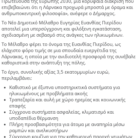
Πρωτεύουσα της Ευρώπης 2030, μία κορυφαία διάκριση που
επιβεβαιώνει ότι η Λάρνακα προχωρά μπροστά με όραμα και
ανθρωποκεντρική φιλοσοφία», ανέφερε ο Δήμαρχος.
Το Νέο Δημοτικό Μέλαθρο Ευγηρίας Ευανθίας Πιερίδου
αποτελεί μια υπερσύγχρονη και φιλόξενη εγκατάσταση,
σχεδιασμένη με σεβασμό στις ανάγκες των ηλικιωμένων.
Το Μέλαθρο φέρει το όνομα της Ευανθίας Πιερίδου, ως
ελάχιστο φόρο τιμής σε μια σπουδαία ευεργέτιδα της
Λάρνακας, η οποία με την ανιδιοτελή προσφορά της συνέβαλε
καθοριστικά στην ανάπτυξη της πόλης.
Το έργο, συνολικής αξίας 3,5 εκατομμυρίων ευρώ,
περιλαμβάνει:
Καθιστικό με έξυπνα υποστηρικτικά συστήματα για
ηλικιωμένους με προβλήματα ακοής
Τραπεζαρία και αυλή με χώρο ηρεμίας και κοινωνικής
επαφής
Σύγχρονα συστήματα ασφαλείας, κλιματισμό και
υποδαπέδια θέρμανση
Πλήρη προσβασιμότητα για άτομα με αναπηρία μέσω
ραμπών και ανελκυστήρων
Σύγχρονη κουζίνα για την καθημερινή παροχή γευμάτων