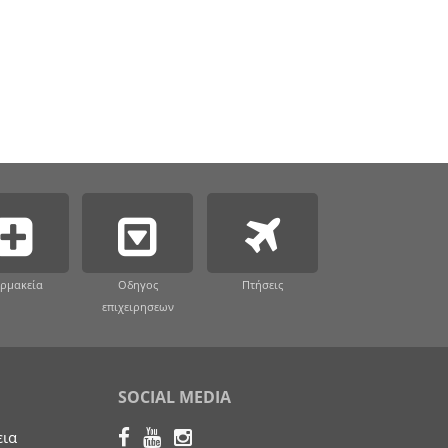
ρμακεία
Οδηγος
Πτήσεις
επιχειρησεων
SOCIAL MEDIA
εια