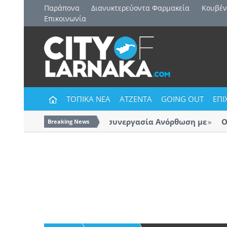
Παράπονα
Διανυκτερεύοντα Φαρμακεία
Kουβέν
Επικοινωνία
ΤΟΠΙΚΑ ΝΕΑ
ΑΤΖΕΝΤΑ
GOING OUT
ΕΠΙ
Και επίσημα η συνεργασία Ανόρθωση με
ΟΚΥΠ
Breaking News
Λάρν