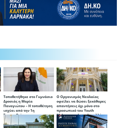
Τοποθετήθηκε στο Γυμνάσιο
Ο Οργανισμός Νεολαίας
Δροσιάς η Μαρία
οφείλει να δώσει ξεκάθαρες
ή
Παναγιώτου – Η τοποθέτηση
απαντήσεις όχι μόνο στο
ισχύει από την 1η
προσωπικό του Youth
Σεπτεμβρίου
Makerspace Larnaka, αλλά
και στην ίδια την πόλη της
Λάρνακας