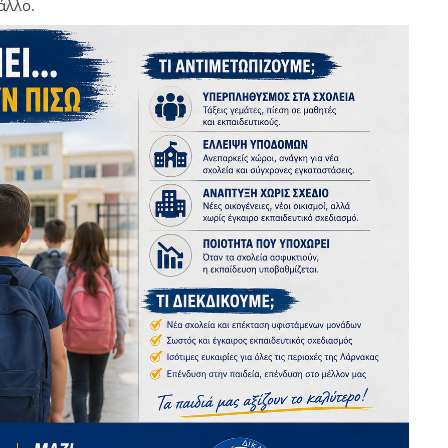
άλλο.