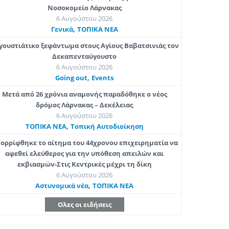
Νοσοκομείο Λάρνακας
6 Αυγούστου 2026
,
Γενικά
ΤΟΠΙΚΑ ΝΕΑ
γουστιάτικο ξεφάντωμα στους Αγίους Βαβατσινιάς τον
Δεκαπενταύγουστο
6 Αυγούστου 2026
,
Going out
Εvents
Μετά από 26 χρόνια αναμονής παραδόθηκε ο νέος
δρόμος Λάρνακας – Δεκέλειας
6 Αυγούστου 2026
,
ΤΟΠΙΚΑ ΝΕΑ
Τοπική Αυτοδιοίκηση
ορρίφθηκε το αίτημα του 44χρονου επιχειρηματία να
αφεθεί ελεύθερος για την υπόθεση απειλών και
εκβιασμών-Στις Κεντρικές μέχρι τη δίκη
6 Αυγούστου 2026
,
Aστυνομικά νέα
ΤΟΠΙΚΑ ΝΕΑ
Ολες οι ειδήσεις