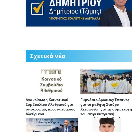
Σχετικά νέα
Ανακοίνωση Κοινοτικού
Γυμνάσιο Δροσιάς: Έπαινος
Συμβουλίου Αλεθρικού για
για το μαθητή Σταύρο
υποτροφίες προς κάτοικους
Χειμωνίδη για τη συμμετοχ
Αλεθρικού
του στην κυπριακή
αποστολή του Διεθνούς
Μαθηματικού Διαγωνισμού
(ΜIMC)