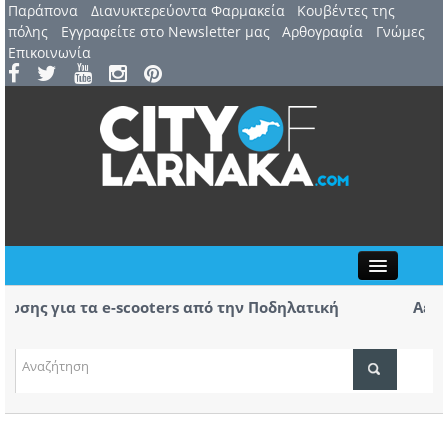
Παράπονα
Διανυκτερεύοντα Φαρμακεία
Kουβέντες της
πόλης
Εγγραφείτε στο Newsletter μας
Αρθογραφία
Γνώμες
Επικοινωνία
Close
ς για τα e-scooters από την Ποδηλατική
Αερ. Λάρ
αφίξεις 
(ΒΙΝΤΕΟ)
ΤΟΠΙΚΑ ΝΕΑ
ΑΤΖΕΝΤΑ