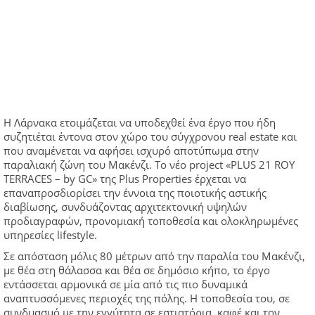
Η Λάρνακα ετοιμάζεται να υποδεχθεί ένα έργο που ήδη
συζητιέται έντονα στον χώρο του σύγχρονου real estate και
που αναμένεται να αφήσει ισχυρό αποτύπωμα στην
παραλιακή ζώνη του Μακένζι. Το νέο project «PLUS 21 ROY
TERRACES – by GC» της Plus Properties έρχεται να
επαναπροσδιορίσει την έννοια της ποιοτικής αστικής
διαβίωσης, συνδυάζοντας αρχιτεκτονική υψηλών
προδιαγραφών, προνομιακή τοποθεσία και ολοκληρωμένες
υπηρεσίες lifestyle.
Σε απόσταση μόλις 80 μέτρων από την παραλία του Μακένζι,
με θέα στη θάλασσα και θέα σε δημόσιο κήπο, το έργο
εντάσσεται αρμονικά σε μία από τις πιο δυναμικά
αναπτυσσόμενες περιοχές της πόλης. Η τοποθεσία του, σε
συνδυασμό με την εγγύτητα σε εστιατόρια, καφέ και τον