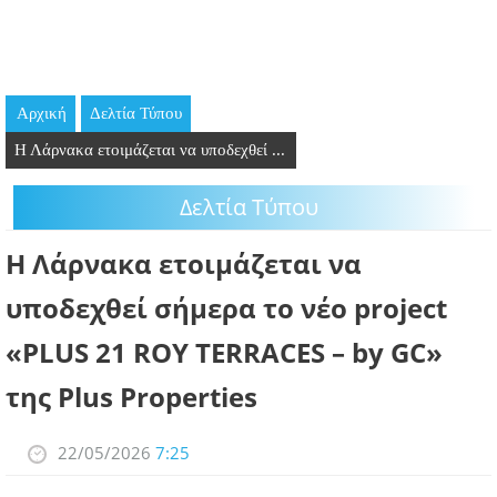
GOING OUT
ΕΠΙΧΕΙΡΗΣΕΙΣ
Αρχική
Δελτία Τύπου
ΘΕΣΕΙΣ ΕΡΓΑΣΙΑΣ
Η Λάρνακα ετοιμάζεται να υποδεχθεί ...
PODCAST
Δελτία Τύπου
ΠΡΟΣΩΠΑ
Η Λάρνακα ετοιμάζεται να
ΛΑΡΝΑΚΑ 2030
υποδεχθεί σήμερα το νέο project
«PLUS 21 ROY TERRACES – by GC»
ΣΥΝΔΕΣΜΟΙ
της Plus Properties
ΠΕΡΙΣΣΟΤΕΡΑ
22/05/2026
7:25